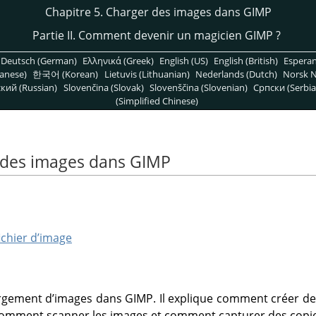
Chapitre 5. Charger des images dans GIMP
Partie II. Comment devenir un magicien
GIMP
?
Deutsch (German)
Ελληνικά (Greek)
English (US)
English (British)
Espera
anese)
한국어 (Korean)
Lietuvis (Lithuanian)
Nederlands (Dutch)
Norsk N
кий (Russian)
Slovenčina (Slovak)
Slovenščina (Slovenian)
Српски (Serbia
(Simplified Chinese)
r des images dans GIMP
ichier d’image
argement d’images dans GIMP. Il explique comment créer d
 comment scanner les images et comment capturer des copie