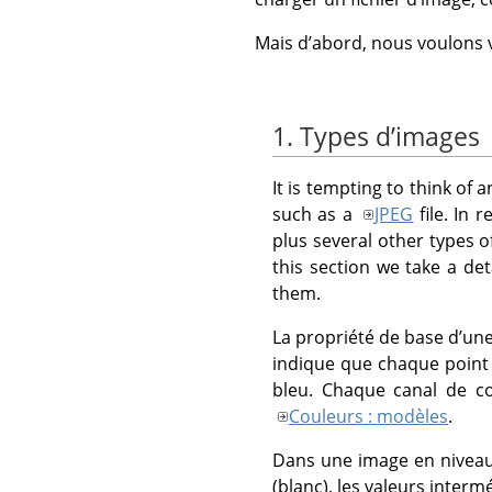
Mais d’abord, nous voulons 
1. Types d’images
It is tempting to think of 
such as a
JPEG
file. In 
plus several other types of
this section we take a de
them.
La propriété de base d’un
indique que chaque point 
bleu. Chaque canal de co
Couleurs : modèles
.
Dans une image en niveaux
(blanc), les valeurs interm