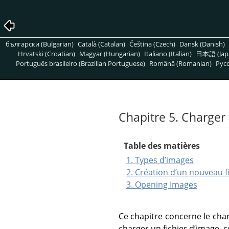
български (Bulgarian)
Català (Catalan)
Čeština (Czech)
Dansk (Danish)
Hrvatski (Croatian)
Magyar (Hungarian)
Italiano (Italian)
日本語 (Jap
Português brasileiro (Brazilian Portuguese)
Română (Romanian)
Pусс
Chapitre 5. Charge
Table des matières
1. Types d’images
2. Création d’un nouveau f
3. Opening Images
Ce chapitre concerne le ch
charger un fichier d’image,