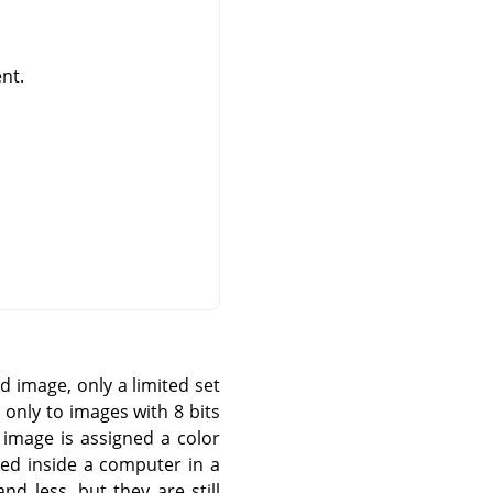
nt.
d image, only a limited set
 only to images with 8 bits
 image is assigned a color
ed inside a computer in a
d less, but they are still