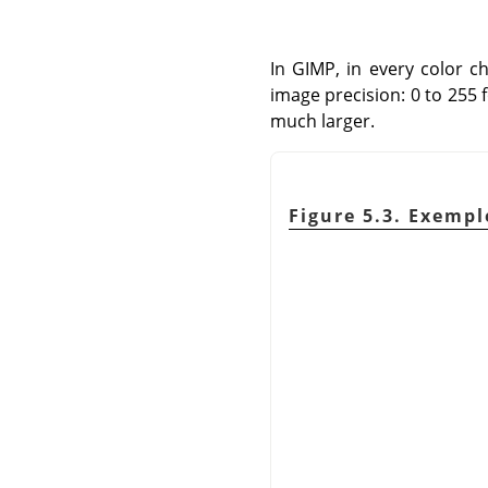
In
GIMP
, in every color 
image precision: 0 to 255 f
much larger.
Figure 5.3. Exemp