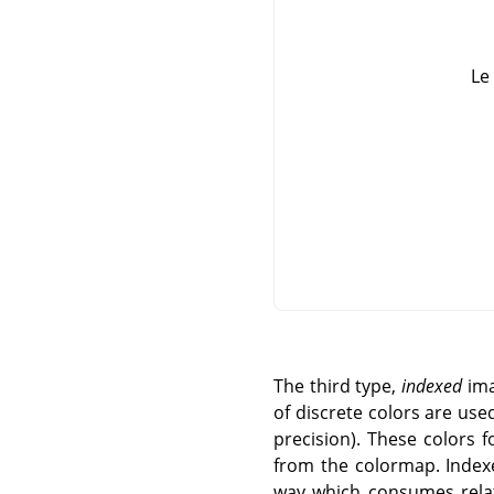
Le
The third type,
indexed
ima
of discrete colors are use
precision). These colors 
from the colormap. Index
way which consumes relati