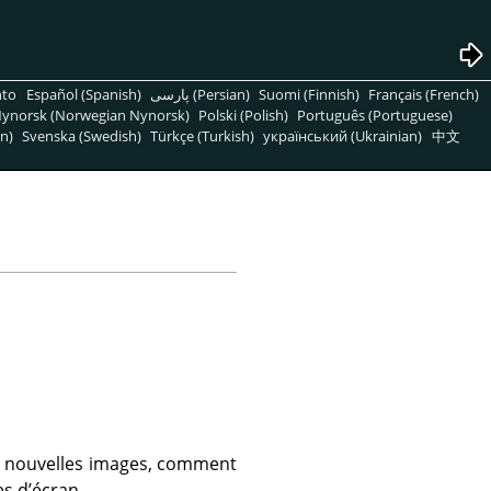
nto
Español (Spanish)
پارسی (Persian)
Suomi (Finnish)
Français (French)
ynorsk (Norwegian Nynorsk)
Polski (Polish)
Português (Portuguese)
n)
Svenska (Swedish)
Türkçe (Turkish)
український (Ukrainian)
中文
e nouvelles images, comment
s d’écran.