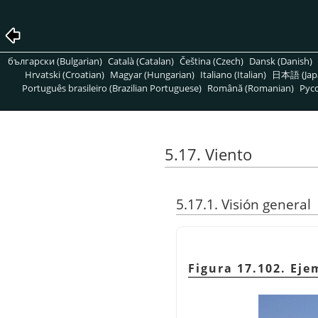
български (Bulgarian)
Català (Catalan)
Čeština (Czech)
Dansk (Danish)
Hrvatski (Croatian)
Magyar (Hungarian)
Italiano (Italian)
日本語 (Jap
Português brasileiro (Brazilian Portuguese)
Română (Romanian)
Pусс
5.17. Viento
5.17.1. Visión general
Figura 17.102. Eje