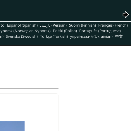
nto
Español (Spanish)
پارسی (Persian)
Suomi (Finnish)
Français (French)
ynorsk (Norwegian Nynorsk)
Polski (Polish)
Português (Portuguese)
n)
Svenska (Swedish)
Türkçe (Turkish)
український (Ukrainian)
中文