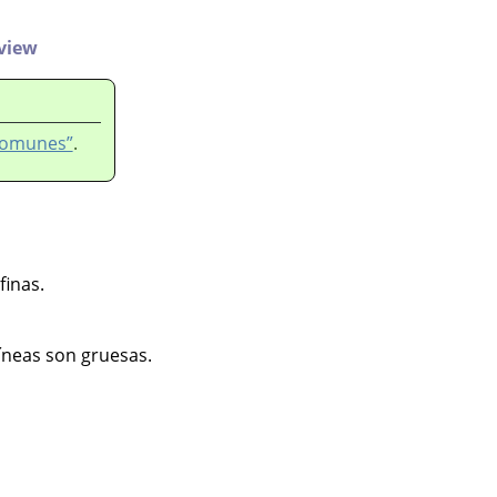
 view
 comunes”
.
finas.
íneas son gruesas.