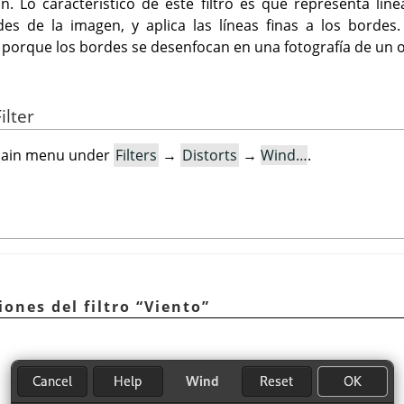
ón. Lo característico de este filtro es que representa lín
des de la imagen, y aplica las líneas finas a los bordes
porque los bordes se desenfocan en una fotografía de un 
ilter
e main menu under
Filters
→
Distorts
→
Wind…
.
iones del filtro
“
Viento
”