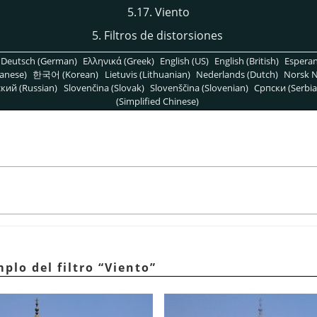
5.17. Viento
5. Filtros de distorsiones
Deutsch (German)
Ελληνικά (Greek)
English (US)
English (British)
Espera
anese)
한국어 (Korean)
Lietuvis (Lithuanian)
Nederlands (Dutch)
Norsk N
кий (Russian)
Slovenčina (Slovak)
Slovenščina (Slovenian)
Српски (Serbia
(Simplified Chinese)
mplo del filtro
“
Viento
”