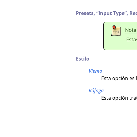
Presets,
“
Input Type
”
,
Re
Nota
Esta
Estilo
Viento
Esta opción es 
Ráfaga
Esta opción tra