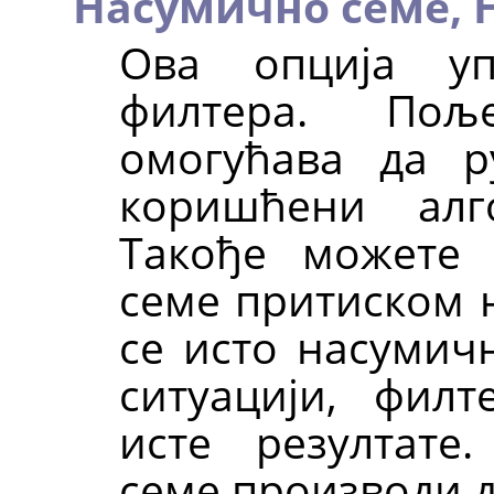
Насумично семе,
Ова опција уп
филтера. П
омогућава да р
коришћени алг
Такође можете 
семе притиском 
се исто насумичн
ситуацији, фил
исте резултате
семе производи д