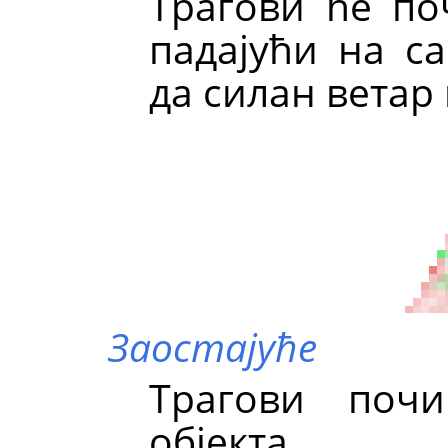
Трагови ће по
падајући на са
да силан ветар
Заостајуће
Трагови поч
објекта.