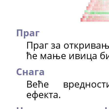
Праг
Праг за откривањ
ће мање ивица б
Снага
Веће вредност
ефекта.