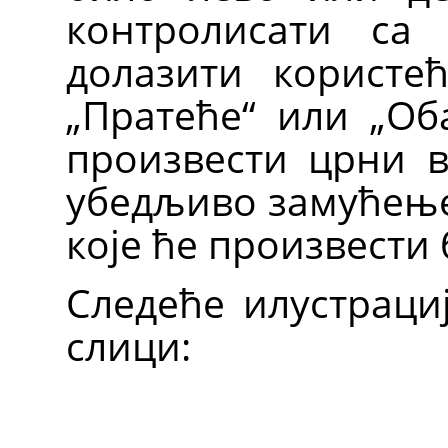
контролисати са
долазити користећ
„Пратеће“ или „Об
произвести црни в
убедљиво замућење 
које ће произвести 
Следеће илустрациј
слици: