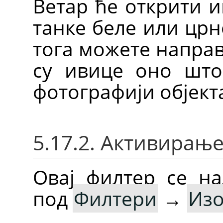
Ветар ће открити и
танке беле или црн
тога можете направ
су ивице оно што
фотографији објекта
5.17.2. Активирањ
Овај филтер се на
под
Филтери
→
Из