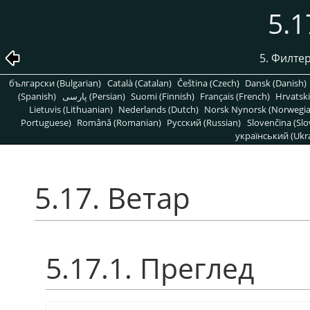
5.1
5. Филте
български (Bulgarian)
Català (Catalan)
Čeština (Czech)
Dansk (Danish)
(Spanish)
پارسی (Persian)
Suomi (Finnish)
Français (French)
Hrvatski
Lietuvis (Lithuanian)
Nederlands (Dutch)
Norsk Nynorsk (Norwegi
Portuguese)
Română (Romanian)
Pусский (Russian)
Slovenčina (Slo
український (Ukra
5.17. Ветар
5.17.1. Преглед