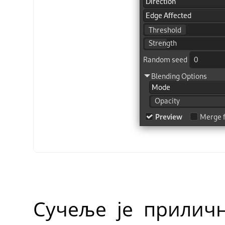
Сучеље је приличн