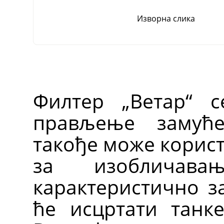
Изворна слика
Филтер „Ветар“ 
прављење замућ
такође може корист
за изобличав
карактеристично за
ће исцртати танк