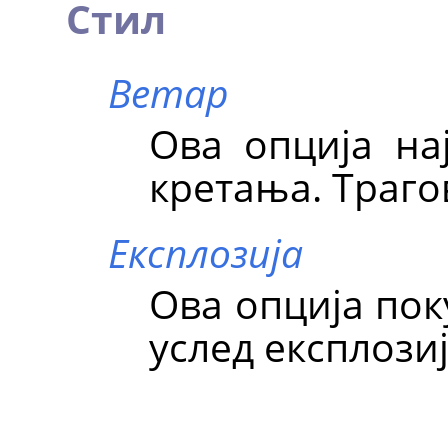
Стил
Ветар
Ова опција на
кретања. Траго
Експлозија
Ова опција пок
услед експлозиј