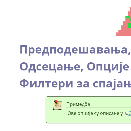
Предподешавања
Одсецање,
Опције
Филтери за спаја
Примедба
Ове опције су описане у
О