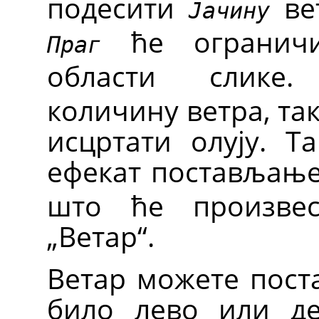
подесити
ве
Јачину
ће ограничи
Праг
области слик
количину ветра, та
исцртати олују. Т
ефекат поставља
што ће произве
„Ветар“.
Ветар можете поста
било лево или де