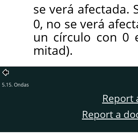
se verá afectada. 
0, no se verá afec
un círculo con 0 
mitad).
5.15. Ondas
Report 
Report a do