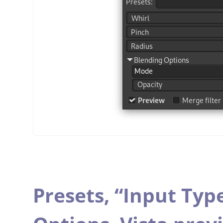
Presets,
“
Input Typ