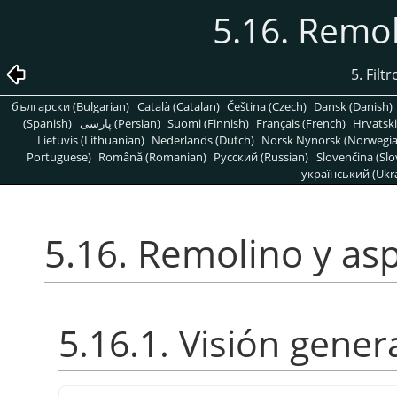
5.16. Remol
5. Filt
български (Bulgarian)
Català (Catalan)
Čeština (Czech)
Dansk (Danish)
(Spanish)
پارسی (Persian)
Suomi (Finnish)
Français (French)
Hrvatski
Lietuvis (Lithuanian)
Nederlands (Dutch)
Norsk Nynorsk (Norwegi
Portuguese)
Română (Romanian)
Pусский (Russian)
Slovenčina (Slo
український (Ukra
5.16. Remolino y asp
5.16.1. Visión gener