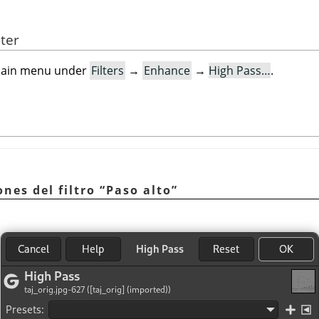
lter
e main menu under
Filters
→
Enhance
→
High Pass…
.
ones del filtro
“
Paso alto
”