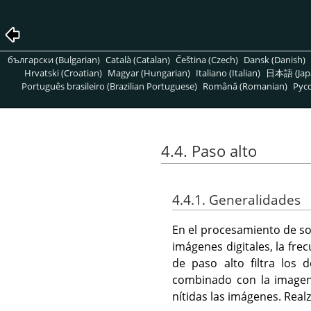
български (Bulgarian)
Català (Catalan)
Čeština (Czech)
Dansk (Danish)
Hrvatski (Croatian)
Magyar (Hungarian)
Italiano (Italian)
日本語 (Jap
Português brasileiro (Brazilian Portuguese)
Română (Romanian)
Pусс
4.4. Paso alto
4.4.1. Generalidades
En el procesamiento de son
imágenes digitales, la frec
de paso alto filtra los 
combinado con la imagen 
nítidas las imágenes. Realz