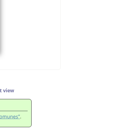
it view
 comunes”
.