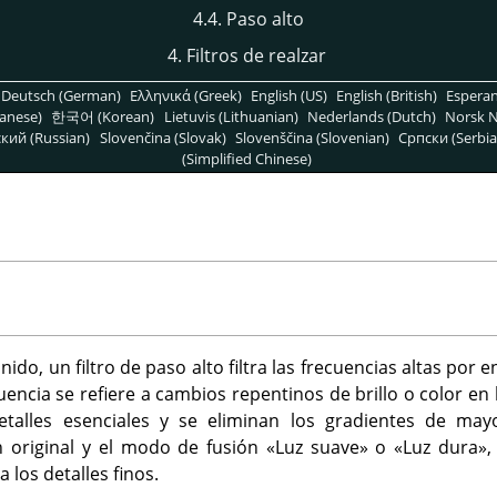
4.4. Paso alto
4. Filtros de realzar
Deutsch (German)
Ελληνικά (Greek)
English (US)
English (British)
Espera
anese)
한국어 (Korean)
Lietuvis (Lithuanian)
Nederlands (Dutch)
Norsk N
кий (Russian)
Slovenčina (Slovak)
Slovenščina (Slovenian)
Српски (Serbia
(Simplified Chinese)
ido, un filtro de paso alto filtra las frecuencias altas por 
uencia se refiere a cambios repentinos de brillo o color en lo
detalles esenciales y se eliminan los gradientes de mayo
original y el modo de fusión «Luz suave» o «Luz dura», 
a los detalles finos.