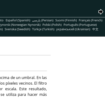
nto
Español (Spanish)
پارسی (Persian)
Suomi (Finnish)
Français (French)
ynorsk (Norwegian Nynorsk)
Polski (Polish)
Português (Portuguese)
n)
Svenska (Swedish)
Türkçe (Turkish)
український (Ukrainian)
中文
encima de un umbral. En las
s píxeles vecinos. El filtro
r escala. Este resultado,
se utiliza para hacer más