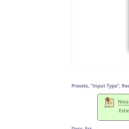
Presets,
“
Input Type
”
,
Re
Nota
Esta
Desv. Est.