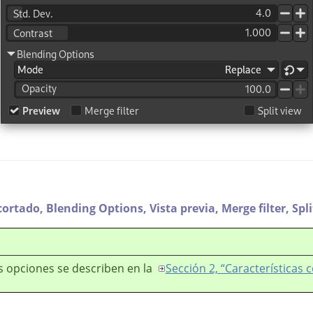
cortado,
Blending Options,
Vista previa,
Merge filter,
Spl
s opciones se describen en la
Sección 2, “Características