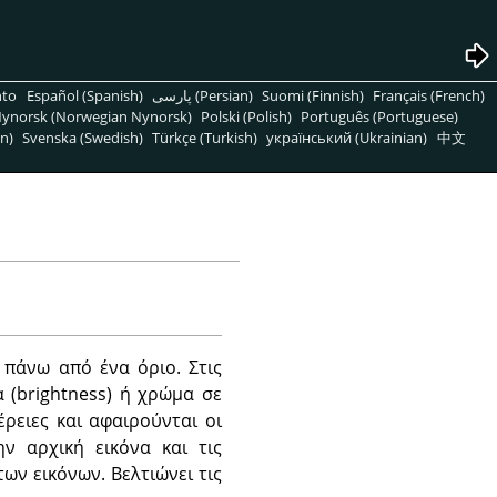
nto
Español (Spanish)
پارسی (Persian)
Suomi (Finnish)
Français (French)
ynorsk (Norwegian Nynorsk)
Polski (Polish)
Português (Portuguese)
n)
Svenska (Swedish)
Türkçe (Turkish)
український (Ukrainian)
中文
 πάνω από ένα όριο. Στις
 (brightness) ή χρώμα σε
έρειες και αφαιρούνται οι
ν αρχική εικόνα και τις
ων εικόνων. Βελτιώνει τις