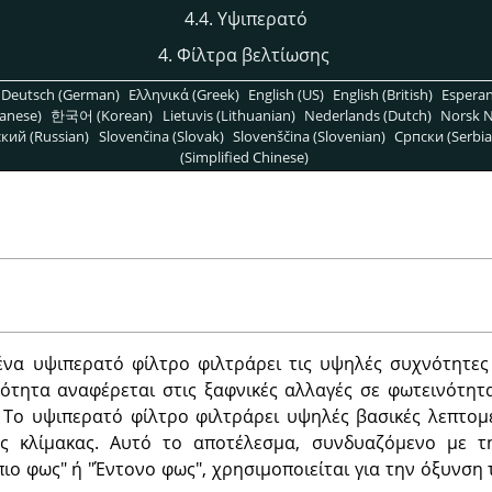
4.4. Υψιπερατό
4. Φίλτρα βελτίωσης
Deutsch (German)
Ελληνικά (Greek)
English (US)
English (British)
Espera
anese)
한국어 (Korean)
Lietuvis (Lithuanian)
Nederlands (Dutch)
Norsk N
кий (Russian)
Slovenčina (Slovak)
Slovenščina (Slovenian)
Српски (Serbia
(Simplified Chinese)
ένα υψιπερατό φίλτρο φιλτράρει τις υψηλές συχνότητες
νότητα αναφέρεται στις ξαφνικές αλλαγές σε φωτεινότητα
. Το υψιπερατό φίλτρο φιλτράρει υψηλές βασικές λεπτομ
ης κλίμακας. Αυτό το αποτέλεσμα, συνδυαζόμενο με τη
ιο φως" ή "Έντονο φως", χρησιμοποιείται για την όξυνση τ