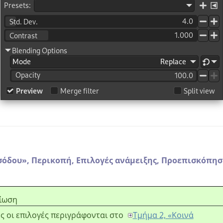
σόδου
»
,
Περικοπή,
Επιλογές ανάμειξης,
Προεπισκόπησ
ίωση
ς οι επιλογές περιγράφονται στο
Τμήμα 2, «Κοινά