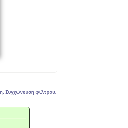
η,
Συγχώνευση φίλτρου,