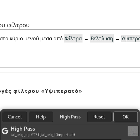
ου φίλτρου
 στο κύριο μενού μέσα από
Φίλτρα
→
Βελτίωση
→
Υψιπερ
λογές φίλτρου
«
Υψιπερατό
»