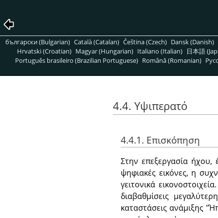
български (Bulgarian)
Català (Catalan)
Čeština (Czech)
Dansk (Danish)
Hrvatski (Croatian)
Magyar (Hungarian)
Italiano (Italian)
日本語 (Jap
Português brasileiro (Brazilian Portuguese)
Română (Romanian)
Pусс
4.4. Υψιπερατό
4.4.1. Επισκόπηση
Στην επεξεργασία ήχου, 
ψηφιακές εικόνες, η συχ
γειτονικά εικονοστοιχεία
διαβαθμίσεις μεγαλύτερ
καταστάσεις ανάμιξης "Ήπ