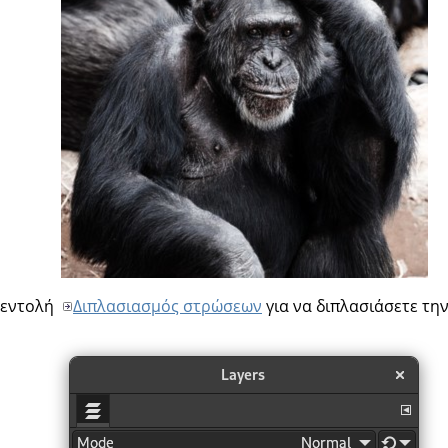
 εντολή
Διπλασιασμός στρώσεων
για να διπλασιάσετε την