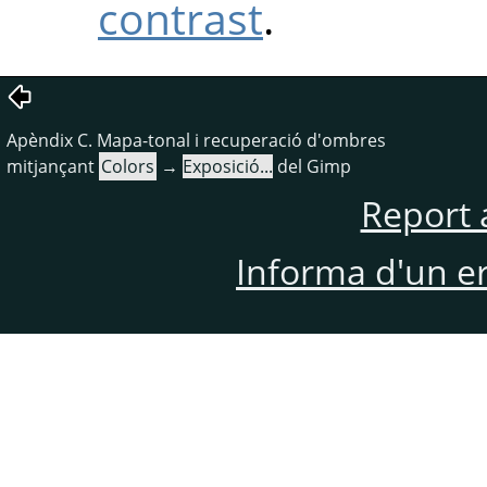
contrast
.
Apèndix C. Mapa-tonal i recuperació d'ombres
mitjançant
Colors
→
Exposició...
del Gimp
Report 
Informa d'un e