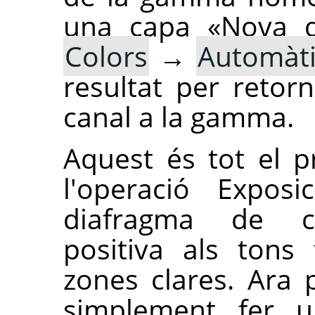
una capa «Nova de
Colors
→
Automàt
resultat per retorn
canal a la gamma.
Aquest és tot el p
l'operació Exposi
diafragma de co
positiva als tons
zones clares. Ara 
simplement fer 