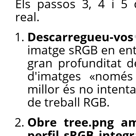
Els passos 3, 4 i 5
real.
Descarregueu-vos
imatge sRGB en ente
gran profunditat d
d'imatges «nomé
millor és no intenta
de treball RGB.
Obre tree.png am
perfil sRGB integr