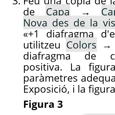
Feu una còpia de l
de
Capa
→
Ca
Nova des de la vis
«+1 diafragma d'e
utilitzeu
Colors
diafragma de co
positiva. La figu
paràmetres adequat
Exposició, i la figur
Figura 3