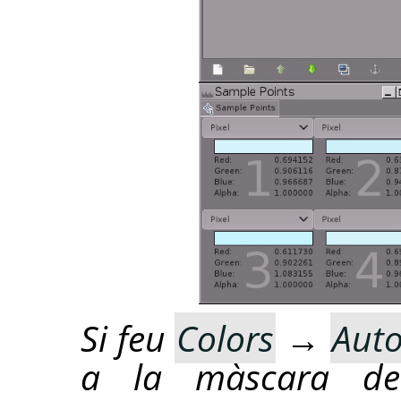
Si feu
Colors
→
Aut
a la màscara de 