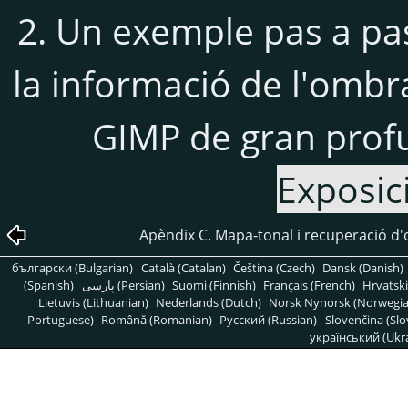
2. Un exemple pas a p
la informació de l'ombra 
GIMP de gran profu
Exposici
Apèndix C. Mapa-tonal i recuperació d
български (Bulgarian)
Català (Catalan)
Čeština (Czech)
Dansk (Danish)
(Spanish)
پارسی (Persian)
Suomi (Finnish)
Français (French)
Hrvatski
Lietuvis (Lithuanian)
Nederlands (Dutch)
Norsk Nynorsk (Norwegi
Portuguese)
Română (Romanian)
Pусский (Russian)
Slovenčina (Slo
український (Ukra