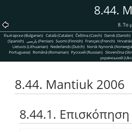
8.44. 
8. Το
български (Bulgarian)
Català (Catalan)
Čeština (Czech)
Dansk (Danish)
(Spanish)
پارسی (Persian)
Suomi (Finnish)
Français (French)
Hrvatski
Lietuvis (Lithuanian)
Nederlands (Dutch)
Norsk Nynorsk (Norwegi
Portuguese)
Română (Romanian)
Pусский (Russian)
Slovenčina (Slo
український (Ukra
8.44. Mantiuk 2006
8.44.1. Επισκόπηση