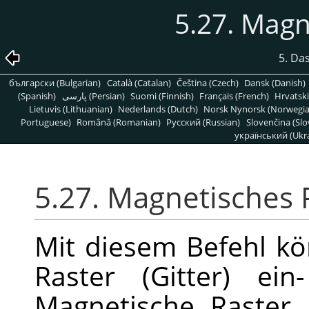
5.27. Magn
5. Da
български (Bulgarian)
Català (Catalan)
Čeština (Czech)
Dansk (Danish)
(Spanish)
پارسی (Persian)
Suomi (Finnish)
Français (French)
Hrvatski
Lietuvis (Lithuanian)
Nederlands (Dutch)
Norsk Nynorsk (Norwegi
Portuguese)
Română (Romanian)
Pусский (Russian)
Slovenčina (Slo
український (Ukra
5.27. Magnetisches 
Mit diesem Befehl k
Raster (Gitter) ei
Magnetische Raster 