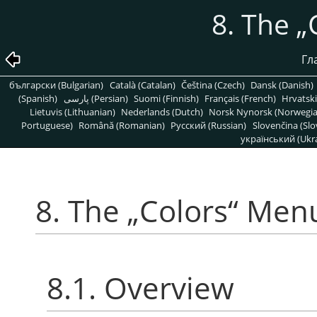
8. The
„
Гл
български (Bulgarian)
Català (Catalan)
Čeština (Czech)
Dansk (Danish)
(Spanish)
پارسی (Persian)
Suomi (Finnish)
Français (French)
Hrvatski
Lietuvis (Lithuanian)
Nederlands (Dutch)
Norsk Nynorsk (Norwegi
Portuguese)
Română (Romanian)
Pусский (Russian)
Slovenčina (Slo
український (Ukra
8. The
„
Colors
“
Men
8.1. Overview