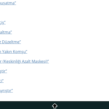
umuşatma”
çiş”
zaltma”
öz Düzeltme”
En Yakın Komşu”
r (Keskinliği Azalt Maskesi)”
ştir”
ci”
yrıştır”