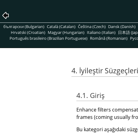
български (Bulgarian)
Català (Catalan)
Čeština (Czech)
Dansk (Danish)
Hrvatski (Croatian)
Magyar (Hungarian)
Italiano (Italian)
日本語 (Jap
Português brasileiro (Brazilian Portuguese)
Română (Romanian)
Pусс
4. İyileştir Süzgeçler
4.1. Giriş
Enhance filters compensate
frames (coming usually fr
Bu kategori aşağıdaki süzge