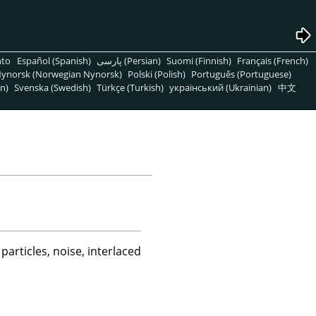
nto
Español (Spanish)
پارسی (Persian)
Suomi (Finnish)
Français (French)
ynorsk (Norwegian Nynorsk)
Polski (Polish)
Português (Portuguese)
n)
Svenska (Swedish)
Türkçe (Turkish)
український (Ukrainian)
中文
articles, noise, interlaced