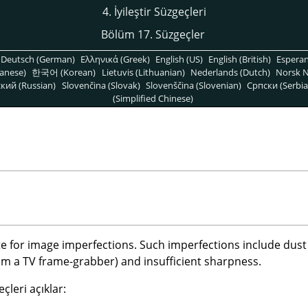
4. İyileştir Süzgeçleri
Bölüm 17. Süzgeçler
Deutsch (German)
Ελληνικά (Greek)
English (US)
English (British)
Espera
anese)
한국어 (Korean)
Lietuvis (Lithuanian)
Nederlands (Dutch)
Norsk N
кий (Russian)
Slovenčina (Slovak)
Slovenščina (Slovenian)
Српски (Serbia
(Simplified Chinese)
i
 for image imperfections. Such imperfections include dust p
om a TV frame-grabber) and insufficient sharpness.
çleri açıklar: