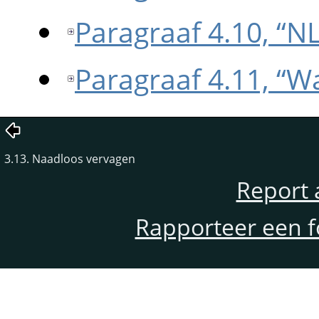
Paragraaf 4.10, “NL-
Paragraaf 4.11, “W
3.13. Naadloos vervagen
Report 
Rapporteer een f