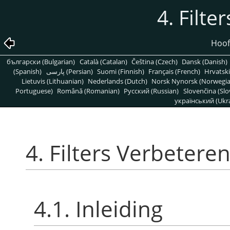
4. Filte
Hoofd
български (Bulgarian)
Català (Catalan)
Čeština (Czech)
Dansk (Danish)
(Spanish)
پارسی (Persian)
Suomi (Finnish)
Français (French)
Hrvatski
Lietuvis (Lithuanian)
Nederlands (Dutch)
Norsk Nynorsk (Norwegi
Portuguese)
Română (Romanian)
Pусский (Russian)
Slovenčina (Slo
український (Ukra
4. Filters Verbetere
4.1. Inleiding