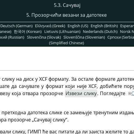
5.3. Сачувај
5. Прозорчићи везани за датотеке
Deutsch (German)
Ελληνικά (Greek)
English (US)
English (British)
Espera
anese)
한국어 (Korean)
Lietuvis (Lithuanian)
Nederlands (Dutch)
Norsk N
кий (Russian)
Slovenčina (Slovak)
Slovenščina (Slovenian)
Српски (Serbia
(Simplified Chinese)
слику на диск у XCF формату. За остале формате датотек
шате да сачувате у формат који није XCF, добићете по
везу која отвара прозорче
Извези слику
. Погледајте
О
, претходна датотека слике се замењује тренутним изда
ра прозорче „Сачувај слику“.
ували слику,
ГИМП
ће вас питати да ли заиста желите то д