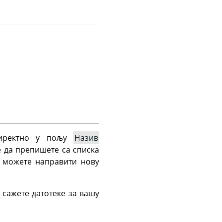
директно у пољу
Назив
е да препишете са списка
е можете направити нову
 сажете датотеке за вашу