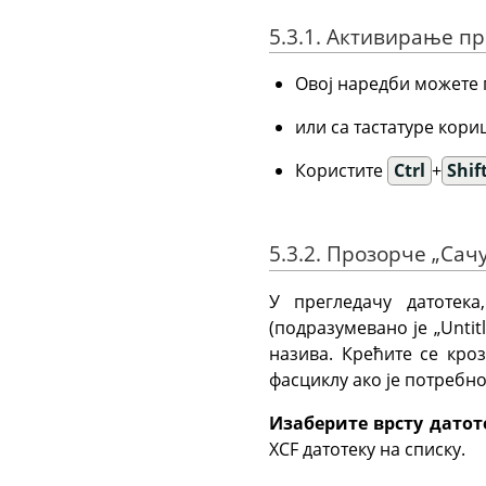
5.3.1. Активирање п
Овој наредби можете 
или са тастатуре ко
Користите
Ctrl
+
Shif
5.3.2. Прозорче „Сачу
У прегледачу датотек
(подразумевано је
„
Untit
назива. Крећите се кро
фасциклу ако је потребно
Изаберите врсту датот
XCF датотеку на списку.