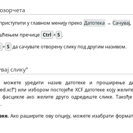
розорчета
приступити у главном менију преко
Датотека
→
Сачувај
,
ришћењем пречице
Ctrl
+
S
.
t
+
S
да сачувате отворену слику под другим називом.
вај слику“
а, можете уредити назив датотеке и проширење 
led.xcf
“
) или избором постојеће XCF датотеке коју желит
з фасцикле ако желите друго одредиште слике. Такођ
.
еке.
Ако раширите ову опцију, можете изабрати формат