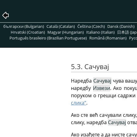
български (Bulgarian)
Català (Catalan)
Čeština (Czech)
Dansk (Danish)
Hrvatski (Croatian)
Magyar (Hungarian)
Italiano (Italian)
日本語 (Jap
Português brasileiro (Brazilian Portuguese)
Română (Romanian)
Pусс
5.3. Сачувај
Наредба
Сачувај
чува вашу 
наредбу
Извези
. Ако поку
поруком о грешци садржи 
слика“
.
Ако сте већ сачували слику
слику, наредба
Сачувај
отва
Ако изађете а да нисте сач