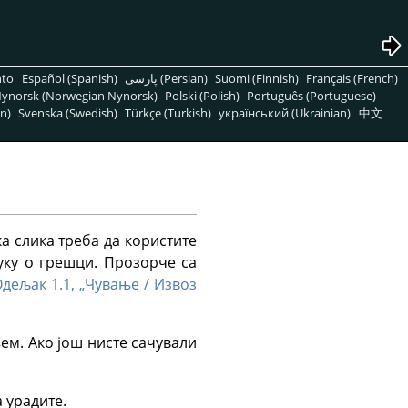
nto
Español (Spanish)
پارسی (Persian)
Suomi (Finnish)
Français (French)
ynorsk (Norwegian Nynorsk)
Polski (Polish)
Português (Portuguese)
n)
Svenska (Swedish)
Türkçe (Turkish)
український (Ukrainian)
中文
а слика треба да користите
руку о грешци. Прозорче са
дељак 1.1, „Чување / Извоз
њем. Ако још нисте сачували
а урадите.