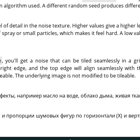
n algorithm used. A different random seed produces differe
l of detail in the noise texture. Higher values give a higher l
spray or small particles, which makes it feel hard. A low v
e
, you'll get a noise that can be tiled seamlessly in a gri
 right edge, and the top edge will align seamlessly with
leable. The underlying image is not modified to be tileable.
фекты, например масло на воде, облако дыма, живая тка
и пропорции шумовых фигур по горизонтали (X) и вертик