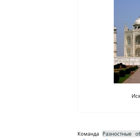
Ис
Команда
Разностные о