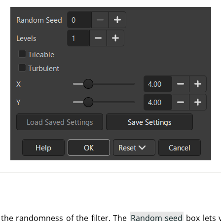
 the randomness of the filter. The
Random seed
box lets 