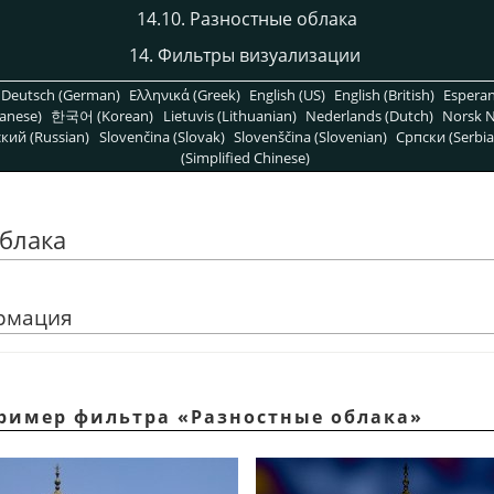
14.10. Разностные облака
14. Фильтры визуализации
Deutsch (German)
Ελληνικά (Greek)
English (US)
English (British)
Espera
anese)
한국어 (Korean)
Lietuvis (Lithuanian)
Nederlands (Dutch)
Norsk N
кий (Russian)
Slovenčina (Slovak)
Slovenščina (Slovenian)
Српски (Serbia
(Simplified Chinese)
облака
ормация
 Пример фильтра
«
Разностные облака
»