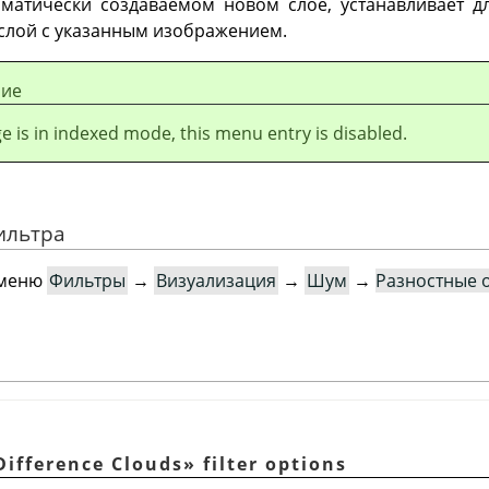
матически создаваемом новом слое, устанавливает д
слой с указанным изображением.
ие
ge is in indexed mode, this menu entry is disabled.
ильтра
 меню
Фильтры
→
Визуализация
→
Шум
→
Разностные 
Difference Clouds
»
filter options