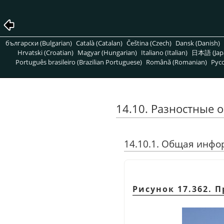
български (Bulgarian)
Català (Catalan)
Čeština (Czech)
Dansk (Danish)
Hrvatski (Croatian)
Magyar (Hungarian)
Italiano (Italian)
日本語 (Jap
Português brasileiro (Brazilian Portuguese)
Română (Romanian)
Pусс
14.10. Разностные 
14.10.1. Общая инф
Рисунок 17.362.