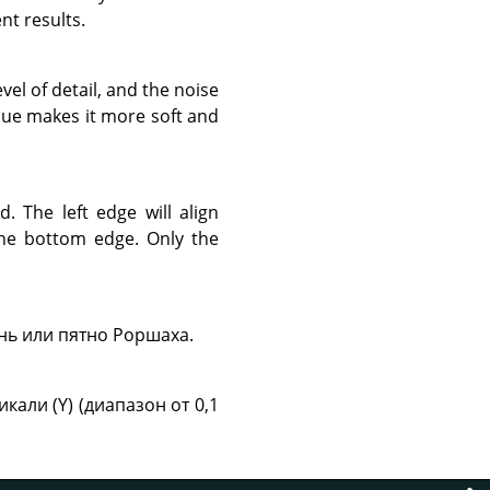
nt results.
evel of detail, and the noise
alue makes it more soft and
d. The left edge will align
 the bottom edge. Only the
нь или пятно Роршаха.
али (Y) (диапазон от 0,1