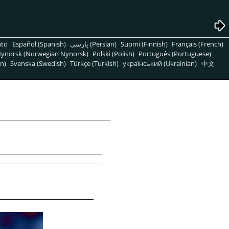
nto
Español (Spanish)
پارسی (Persian)
Suomi (Finnish)
Français (French)
ynorsk (Norwegian Nynorsk)
Polski (Polish)
Português (Portuguese)
n)
Svenska (Swedish)
Türkçe (Turkish)
український (Ukrainian)
中文