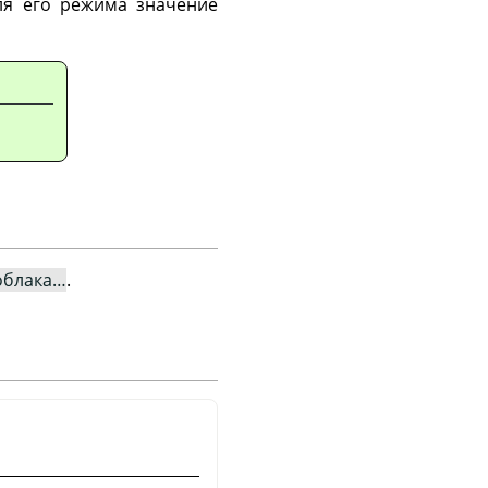
ля его режима значение
облака…
.