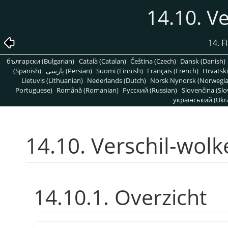
14.10. V
14. F
български (Bulgarian)
Català (Catalan)
Čeština (Czech)
Dansk (Danish)
(Spanish)
پارسی (Persian)
Suomi (Finnish)
Français (French)
Hrvatski
Lietuvis (Lithuanian)
Nederlands (Dutch)
Norsk Nynorsk (Norwegi
Portuguese)
Română (Romanian)
Pусский (Russian)
Slovenčina (Slo
український (Ukra
14.10. Verschil-wol
14.10.1. Overzicht