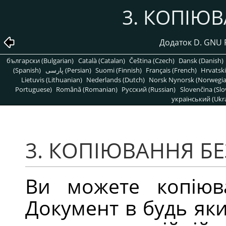
3. КОПІЮВ
Додаток D. GNU 
български (Bulgarian)
Català (Catalan)
Čeština (Czech)
Dansk (Danish)
(Spanish)
پارسی (Persian)
Suomi (Finnish)
Français (French)
Hrvatski
Lietuvis (Lithuanian)
Nederlands (Dutch)
Norsk Nynorsk (Norwegi
Portuguese)
Română (Romanian)
Pусский (Russian)
Slovenčina (Slo
український (Ukra
3. КОПІЮВАННЯ БЕ
Ви можете копіюв
Документ в будь яки