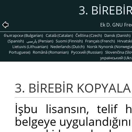
3. BİREB
Ek D. GNU Fre
български (Bulgarian)
Català (Catalan)
Čeština (Czech)
Dansk (Danish)
(Spanish)
پارسی (Persian)
Suomi (Finnish)
Français (French)
Hrvatski
Lietuvis (Lithuanian)
Nederlands (Dutch)
Norsk Nynorsk (Norwegi
Portuguese)
Română (Romanian)
Pусский (Russian)
Slovenčina (Slo
український (Ukra
3. BİREBİR KOPYAL
İşbu lisansın, telif 
belgeye uygulandığını 