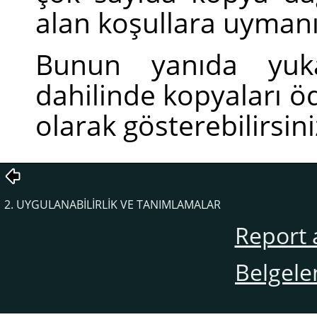
alan koşullara uymanı
Bunun yanıda yukar
dahilinde kopyaları ö
olarak gösterebilirsini
2. UYGULANABİLİRLİK VE TANIMLAMALAR
Report 
Belgele