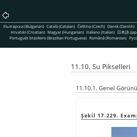
български (Bulgarian)
Català (Catalan)
Čeština (Czech)
Dansk (Danish)
Hrvatski (Croatian)
Magyar (Hungarian)
Italiano (Italian)
日本語 (Jap
Português brasileiro (Brazilian Portuguese)
Română (Romanian)
Pусс
11.10. Su Pikselleri
11.10.1. Genel Görün
Şekil 17.229. Exam