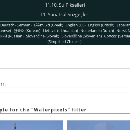
11.10. Su Pikselleri
11. Sanatsal Süzgeçler
Deutsch (German)
Ελληνικά (Greek)
English (US)
English (British)
Espera
anese)
한국어 (Korean)
Lietuvis (Lithuanian)
Nederlands (Dutch)
Norsk N
кий (Russian)
Slovenčina (Slovak)
Slovenščina (Slovenian)
Српски (Serbia
(Simplified Chinese)
üm
ple for the
“
Waterpixels
”
filter