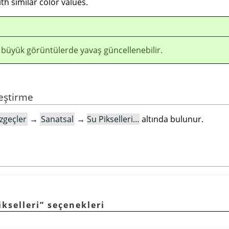
th similar color values.
 büyük görüntülerde yavaş güncellenebilir.
leştirme
zgeçler
→
Sanatsal
→
Su Pikselleri…
altında bulunur.
ikselleri
”
seçenekleri