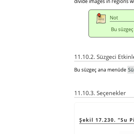
divide images in regions wi
Not
Bu süzgeç
11.10.2. Süzgeci Etkin
Bu süzgeç ana menüde
Sü
11.10.3. Seçenekler
Şekil 17.230.
“
Su P