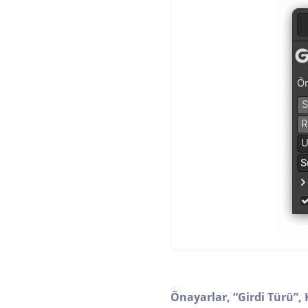
Önayarlar,
“
Girdi Türü
”
,