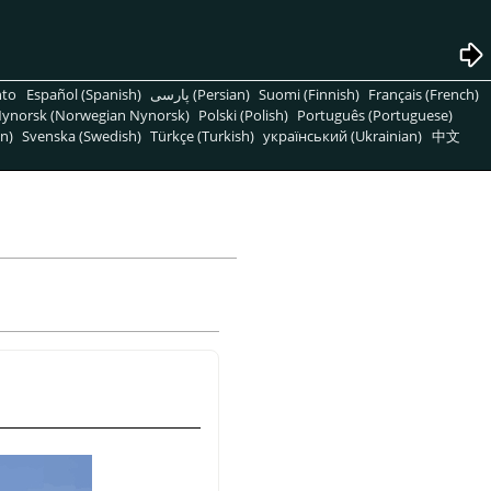
nto
Español (Spanish)
پارسی (Persian)
Suomi (Finnish)
Français (French)
ynorsk (Norwegian Nynorsk)
Polski (Polish)
Português (Portuguese)
n)
Svenska (Swedish)
Türkçe (Turkish)
український (Ukrainian)
中文