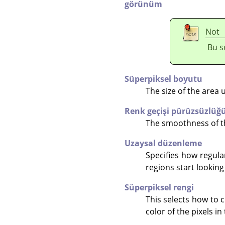
görünüm
Not
Bu s
Süperpiksel boyutu
The size of the area 
Renk geçişi pürüzsüzlüğ
The smoothness of th
Uzaysal düzenleme
Specifies how regula
regions start looking
Süperpiksel rengi
This selects how to 
color of the pixels i