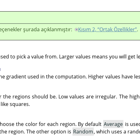
eçenekler şurada açıklanmıştır:
Kısım 2, “Ortak Özellikler”
.
used to pick a value from. Larger values means you will get l
ü
e gradient used in the computation. Higher values have les
r the regions should be. Low values are irregular. The hig
 like squares.
choose the color for each region. By default
Average
is use
n the region. The other option is
Random
, which uses a rand