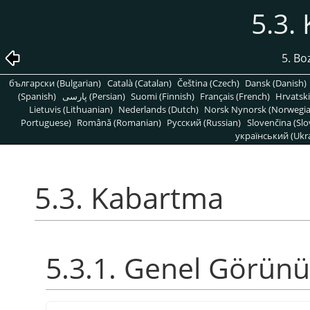
5.3.
5. Bo
български (Bulgarian)
Català (Catalan)
Čeština (Czech)
Dansk (Danish)
(Spanish)
پارسی (Persian)
Suomi (Finnish)
Français (French)
Hrvatski
Lietuvis (Lithuanian)
Nederlands (Dutch)
Norsk Nynorsk (Norwegi
Portuguese)
Română (Romanian)
Pусский (Russian)
Slovenčina (Slo
український (Ukra
5.3. Kabartma
5.3.1. Genel Görün