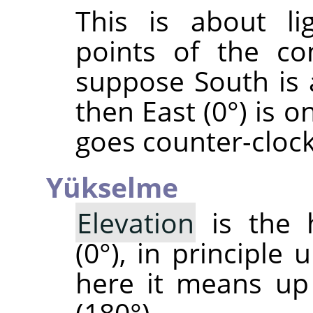
This is about li
points of the co
suppose South is 
then East (0°) is o
goes counter-cloc
Yükselme
Elevation
is the 
(0°), in principle 
here it means up
(180°).