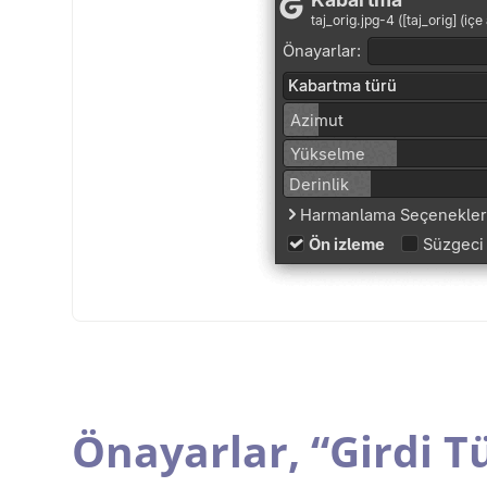
Önayarlar,
“
Girdi T