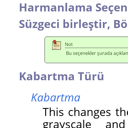
Harmanlama Seçene
Süzgeci birleştir,
Bö
Not
Bu seçenekler şurada açıklan
Kabartma Türü
Kabartma
This changes th
grayscale an