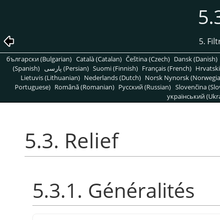
5.
5. Fil
български (Bulgarian)
Català (Catalan)
Čeština (Czech)
Dansk (Danish)
(Spanish)
پارسی (Persian)
Suomi (Finnish)
Français (French)
Hrvatski
Lietuvis (Lithuanian)
Nederlands (Dutch)
Norsk Nynorsk (Norwegi
Portuguese)
Română (Romanian)
Pусский (Russian)
Slovenčina (Slo
український (Ukra
5.3. Relief
5.3.1. Généralités