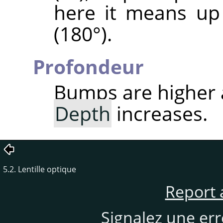
here it means up
(180°).
Profondeur
Bumps are higher
Depth
increases.
5.2. Lentille optique
Report 
Signalez une er