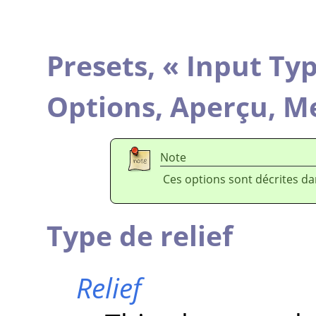
Presets,
«
Input Ty
Options,
Aperçu,
Me
Note
Ces options sont décrites d
Type de relief
Relief