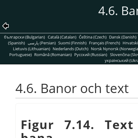
4.6. Ba
български (Bulgarian)
Català (Catalan)
Čeština (Czech)
Dansk (Danish)
(Spanish)
پارسی (Persian)
Suomi (Finnish)
Français (French)
Hrvatski
Lietuvis (Lithuanian)
Nederlands (Dutch)
Norsk Nynorsk (Norwegi
Portuguese)
Română (Romanian)
Pусский (Russian)
Slovenčina (Slo
український (Ukra
4.6. Banor och text
Figur 7.14. Text
bana