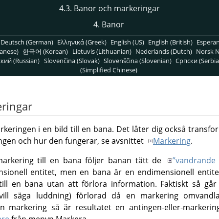
4.3. Banor och markeringar
4.
Banor
Deutsch (German)
Ελληνικά (Greek)
English (US)
English (British)
Espera
anese)
한국어 (Korean)
Lietuvis (Lithuanian)
Nederlands (Dutch)
Norsk N
кий (Russian)
Slovenčina (Slovak)
Slovenščina (Slovenian)
Српски (Serbia
(Simplified Chinese)
eringar
eringen i en bild till en bana. Det låter dig också transfo
gen och hur den fungerar, se avsnittet
Markering
.
rkering till en bana följer banan tätt de
”
vandrande
ionell entitet, men en bana är en endimensionell entitet,
ll en bana utan att förlora information. Faktiskt så går 
ill säga luddning) förlorad då en markering omvandl
 en markering så är resultatet en antingen-eller-markeri
are
från menyn Markera.