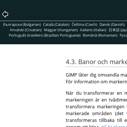
български (Bulgarian)
Català (Catalan)
Čeština (Czech)
Dansk (Danish)
Hrvatski (Croatian)
Magyar (Hungarian)
Italiano (Italian)
日本語 (Jap
Português brasileiro (Brazilian Portuguese)
Română (Romanian)
Pусс
4.3. Banor och mark
GIMP låter dig omvandla mark
För information om markerin
När du transformerar en ma
markeringen är en tvådimens
transformera markeringen ti
markerade områden (det v
transformeras tillbaka till
genom att köra
Gör skarp