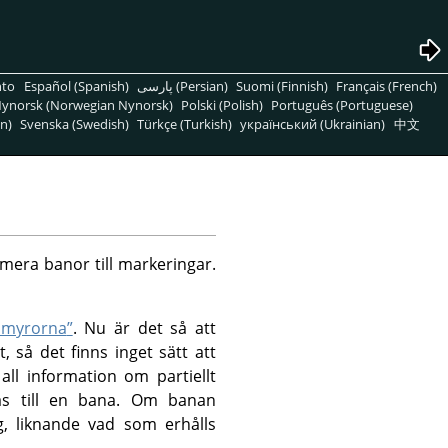
nto
Español (Spanish)
پارسی (Persian)
Suomi (Finnish)
Français (French)
ynorsk (Norwegian Nynorsk)
Polski (Polish)
Português (Portuguese)
n)
Svenska (Swedish)
Türkçe (Turkish)
український (Ukrainian)
中文
rmera banor till markeringar.
 myrorna
”
. Nu är det så att
 så det finns inget sätt att
all information om partiellt
as till en bana. Om banan
ng, liknande vad som erhålls