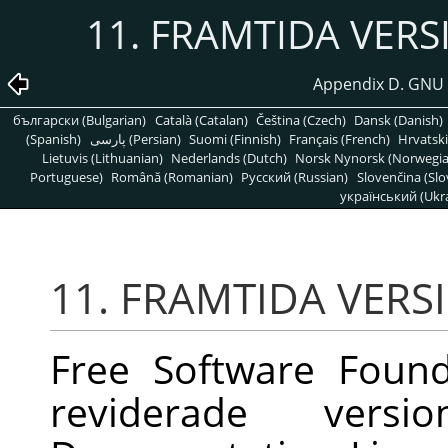
11. FRAMTIDA VERS
Appendix D. GNU 
български (Bulgarian)
Català (Catalan)
Čeština (Czech)
Dansk (Danish)
(Spanish)
پارسی (Persian)
Suomi (Finnish)
Français (French)
Hrvatski
Lietuvis (Lithuanian)
Nederlands (Dutch)
Norsk Nynorsk (Norwegi
Portuguese)
Română (Romanian)
Pусский (Russian)
Slovenčina (Slo
український (Ukra
11. FRAMTIDA VERS
Free Software Found
reviderade ver