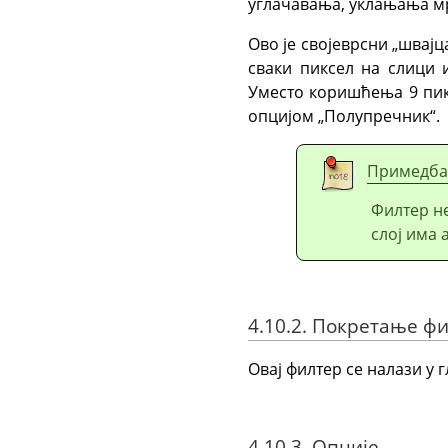
углачавања, уклањања мр
Ово је својеврсни „швај
сваки пиксел на слици 
Уместо коришћења 9 пикс
опцијом „Полупречник“.
Примедба
Филтер не
слој има 
4.10.2. Покретање ф
Овај филтер се налази у
4.10.3. Опције