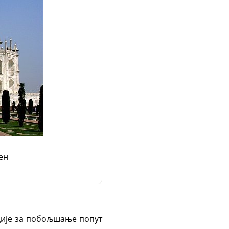
ен
кције за побољшање попут