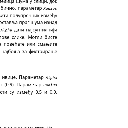
следица шума у слици, док
и обично, параметар
Radius
вити полупречник између
оставља праг шума изнад
а
дати најсуптилнији
Alpha
лове слике. Могли бисте
да повећате или смањите
е најбоља за филтрирање
а ивице. Параметар
Alpha
г (0.9). Параметар
Radius
ти су између 0.5 и 0.9.