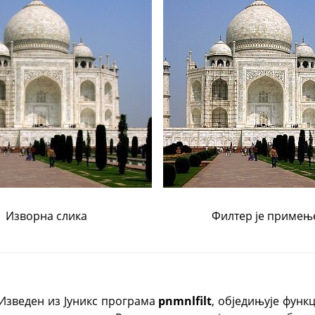
Изворна слика
Филтер је примењ
 Изведен из Јуникс програма
pnmnlfilt
, обједињује фун