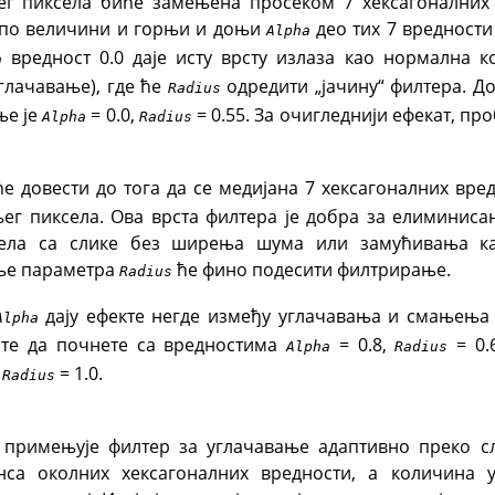
г пиксела биће замењена просеком 7 хексагоналних 
 по величини и горњи и доњи
део тих 7 вредности 
Alpha
вредност 0.0 даје исту врсту излаза као нормална ко
a
глачавање), где ће
одредити „јачину“ филтера. Д
Radius
ње је
= 0.0,
= 0.55. За очигледнији ефекат, пр
Alpha
Radius
ће довести до тога да се медијана 7 хексагоналних вре
ег пиксела. Ова врста филтера је добра за елиминис
села са слике без ширења шума или замућивања ка
е параметра
ће фино подесити филтрирање.
Radius
дају ефекте негде између углачавања и смањења 
Alpha
те да почнете са вредностима
= 0.8,
= 0.
Alpha
Radius
,
= 1.0.
Radius
 примењује филтер за углачавање адаптивно преко сл
нса околних хексагоналних вредности, а количина 