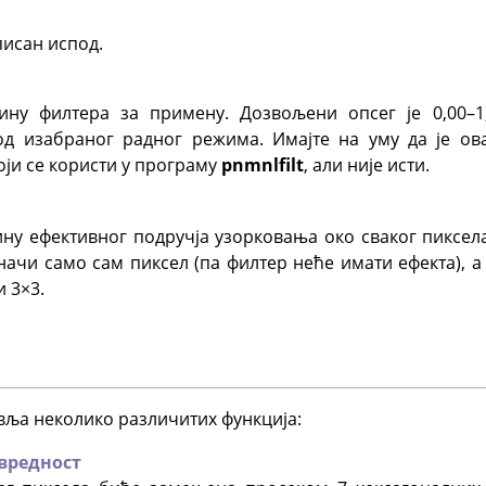
писан испод.
ну филтера за примену. Дозвољени опсег је 0,00–1
од изабраног радног режима. Имајте на уму да је ов
оји се користи у програму
pnmnlfilt
, али није исти.
у ефективног подручја узорковања око сваког пиксела
 значи само сам пиксел (па филтер неће имати ефекта), а 
 3×3.
и
вља неколико различитих функција:
вредност