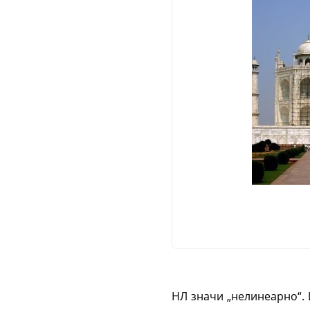
НЛ значи
„
нелинеарно
“
.