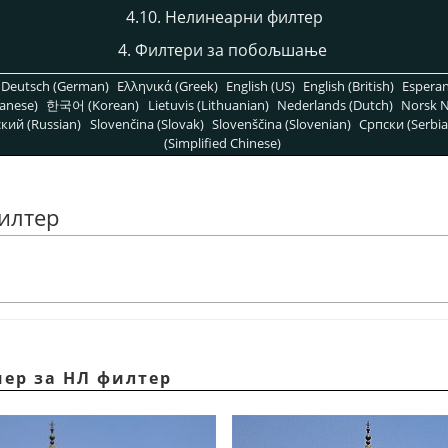
4.10. Нелинеарни филтер
4. Филтери за побољшање
Deutsch (German)
Ελληνικά (Greek)
English (US)
English (British)
Espera
anese)
한국어 (Korean)
Lietuvis (Lithuanian)
Nederlands (Dutch)
Norsk N
кий (Russian)
Slovenčina (Slovak)
Slovenščina (Slovenian)
Српски (Serbia
(Simplified Chinese)
илтер
мер за НЛ филтер