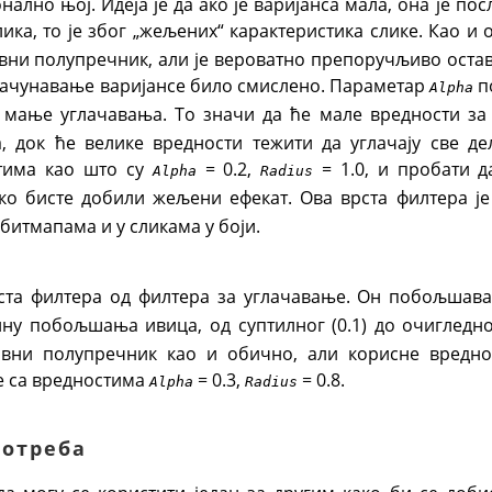
лно њој. Идеја је да ако је варијанса мала, она је по
лика, то је због „жељених“ карактеристика слике. Као 
вни полупречник, али је вероватно препоручљиво оста
израчунавање варијансе било смислено. Параметар
п
Alpha
и мање углачавања. То значи да ће мале вредности з
, док ће велике вредности тежити да углачају све де
тима као што су
= 0.2,
= 1.0, и пробати 
Alpha
Radius
ко бисте добили жељени ефекат. Ова врста филтера ј
битмапама и у сликама у боји.
рста филтера од филтера за углачавање. Он побољшав
ну побољшања ивица, од суптилног (0.1) до очигледно
вни полупречник као и обично, али корисне вреднос
е са вредностима
= 0.3,
= 0.8.
Alpha
Radius
потреба