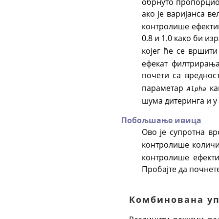
обрнуто пропорциона
ако је варијанса ве
контролише ефекти
0.8 и 1.0 како би 
којег ће се вршит
ефекат филтрирања
почети са вреднос
параметар
ка
Alpha
шума дитеринга и у 
Побољшање ивица
Ово је супротна в
контролише количи
контролише ефекти
Пробајте да почнет
Комбинована у