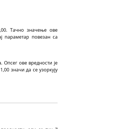
,00. Тачно значење ове
ај параметар повезан са
. Опсег ове вредности је
1,00 значи да се узоркују