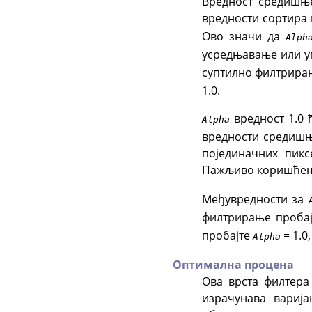
Вредност средишње
вредности сортира
Ово значи да
Alph
усредњавање или у
суптилно филтрира
1.0.
вредност 1.0 
Alpha
вредности средишњ
појединачних пик
Пажљиво коришћењ
Међувредности за
филтрирање пробај
пробајте
= 1.0
Alpha
Оптимална процена
Ова врста филтера
израчунава варија