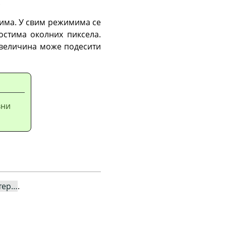
.
жима. У свим режимима се
остима околних пиксела.
е величина може подесити
вни
тер…
.