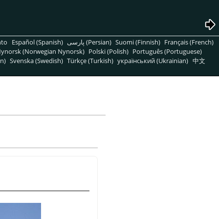
nto
Español (Spanish)
پارسی (Persian)
Suomi (Finnish)
Français (French)
ynorsk (Norwegian Nynorsk)
Polski (Polish)
Português (Portuguese)
n)
Svenska (Swedish)
Türkçe (Turkish)
український (Ukrainian)
中文