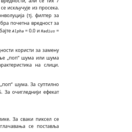
вредности, али се тих 7
се искључује из просека.
нволуција (тј. филтер за
обра почетна вредност за
обајте
= 0.0 и
=
Alpha
Radius
дности користи за замену
ање „поп“ шума или шума
рактеристика на слици.
„поп“ шума. За суптилно
6. За очигледнији ефекат
ике. За сваки пиксел се
углачавања се поставља