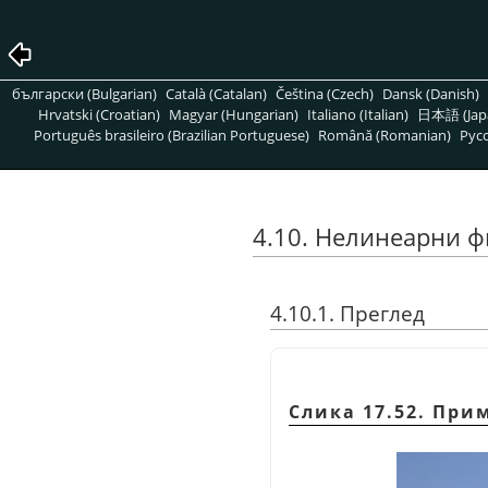
български (Bulgarian)
Català (Catalan)
Čeština (Czech)
Dansk (Danish)
Hrvatski (Croatian)
Magyar (Hungarian)
Italiano (Italian)
日本語 (Jap
Português brasileiro (Brazilian Portuguese)
Română (Romanian)
Pусс
4.10. Нелинеарни ф
4.10.1. Преглед
Слика 17.52. При