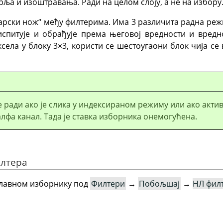
ља и изоштравања. Ради на целом слоју, а не на избору
царски нож“ међу филтерима. Има 3 различита радна ре
испитује и обрађује према његовој вредности и вредн
ела у блоку 3×3, користи се шестоугаони блок чија с
 ради ако је слика у индексираном режиму или ако акти
алфа канал. Тада је ставка изборника онемогућена.
илтера
 главном изборнику под
Филтери
→
Побољшај
→
НЛ фил