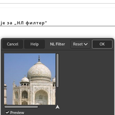
ије за
„
НЛ филтер
“