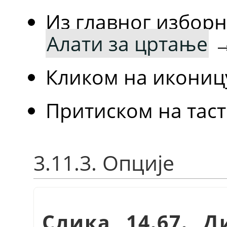
Из главног избор
Алати за цртање
Кликом на икониц
Притиском на тас
3.11.3. Опције
Слика 14.67. Д