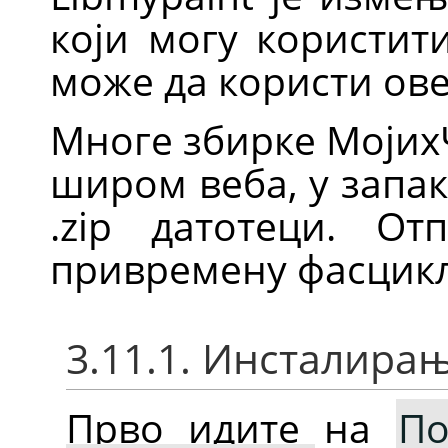
који могу користит
може да користи ове
Многе збирке Мојих
широм веба, у запа
.zip датотеци. От
привремену фасцикл
3.11.1. Инсталира
Прво идите на
По