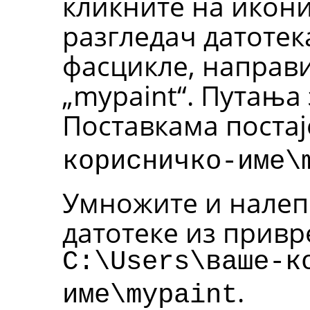
кликните на икони
разгледач датотек
фасцикле, направ
„mypaint“. Путања
Поставкама поста
корисничко-име\
Умножите и налеп
датотеке из привр
C:\Users\ваше-к
.
име\mypaint