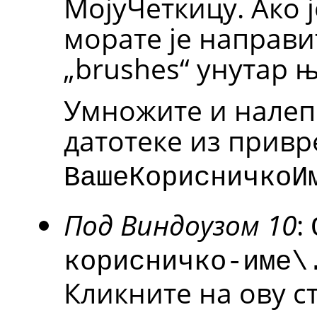
МојуЧеткицу. Ако ј
морате је направи
„brushes“ унутар њ
Умножите и налеп
датотеке из прив
ВашеКорисничкоИ
Под Виндоузом 10
:
корисничко-име\
Кликните на ову ст