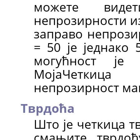
можете вид
непрозирности изн
заправо непрозир
= 50 је једнако 
могућност је
МојаЧеткица 
непрозирност мањ
Тврдоћа
Што је четкица тв
смањите тврдоћ