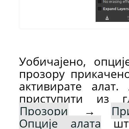
Уобичајено, опциј
прозору прикачен
активирате алат.
приступити из г
Прозори
→
Пр
Опције алата
што