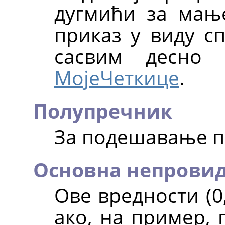
дугмићи за мањ
приказ у виду с
сасвим десно
МојеЧеткице
.
Полупречник
За подешавање п
Основна непрови
Ове вредности (0
ако, на пример, 