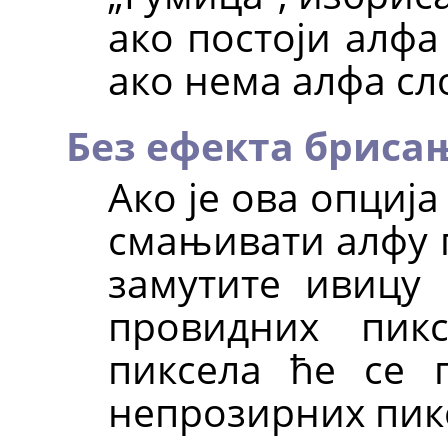
ако постоји алфа
ако нема алфа сло
Без ефекта бриса
Ако је ова опциј
смањивати алфу п
замутите ивицу
провидних пик
пиксела ће се 
непрозирних пик