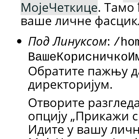
МојеЧеткице
. Тамо
ваше личне фасцикл
Под Линуксом
:
/ho
ВашеКорисничкоИ
Обратите пажњу да
директоријум.
Отворите разгледа
опцију
„
Прикажи с
Идите у вашу личн