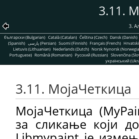
3.11. 
3. А
български (Bulgarian)
Català (Catalan)
Čeština (Czech)
Dansk (Danish)
(Spanish)
پارسی (Persian)
Suomi (Finnish)
Français (French)
Hrvatski
Lietuvis (Lithuanian)
Nederlands (Dutch)
Norsk Nynorsk (Norwegi
Portuguese)
Română (Romanian)
Pусский (Russian)
Slovenčina (Slo
український (Ukra
3.11. МојаЧеткица
МојаЧеткица (MyPai
за сликање који до
Libmypaint је изме