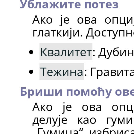
Ублажите потез
Ако је ова опци
глаткији. Доступн
Квалитет
: Дуби
Тежина
: Гравит
Бриши помоћу ове
Ако је ова опц
делује као гум
„Гумица“, избрис