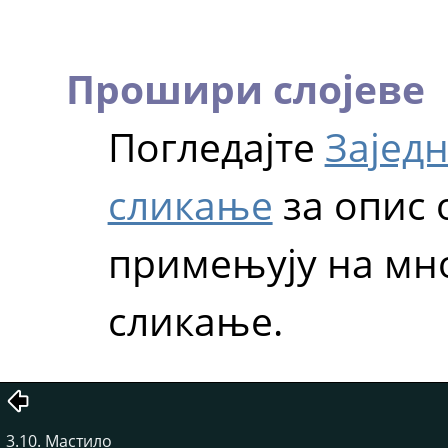
Прошири слојеве
Погледајте
Заједн
сликање
за опис о
примењују на мно
сликање.
3.10. Мастило