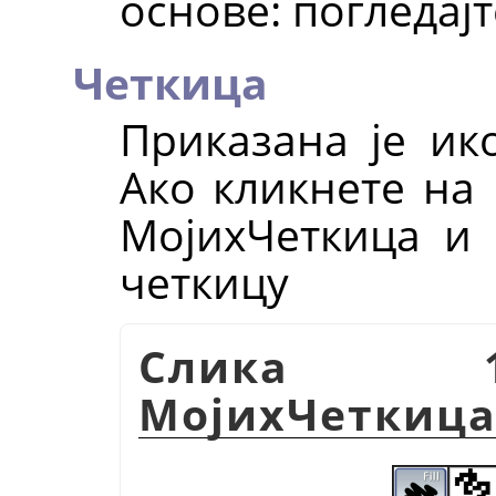
основе: погледајт
Четкица
Приказана је ик
Ако кликнете на 
МојихЧеткица и 
четкицу
Слика 1
МојихЧеткиц