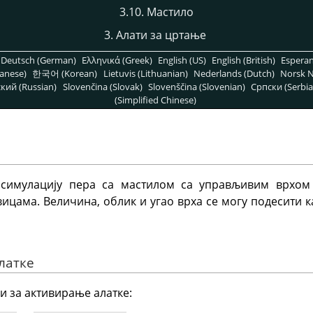
3.10. Мастило
3. Алати за цртање
Deutsch (German)
Ελληνικά (Greek)
English (US)
English (British)
Espera
anese)
한국어 (Korean)
Lietuvis (Lithuanian)
Nederlands (Dutch)
Norsk N
кий (Russian)
Slovenčina (Slovak)
Slovenščina (Slovenian)
Српски (Serbia
(Simplified Chinese)
 симулацију пера са мастилом са управљивим врхом
цама. Величина, облик и угао врха се могу подесити к
латке
и за активирање алатке: