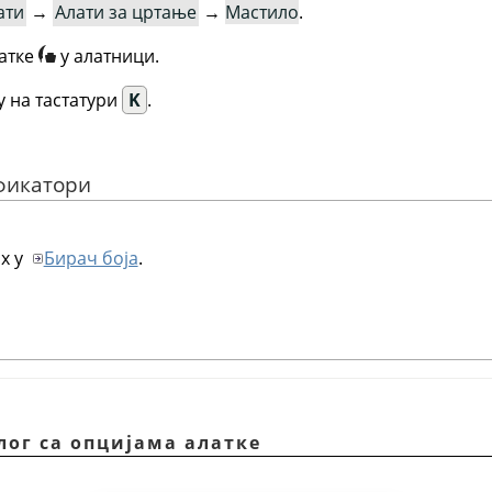
ати
→
Алати за цртање
→
Мастило
.
атке
у алатници.
 на тастатури
K
.
ификатори
х у
Бирач боја
.
алог са опцијама алатке