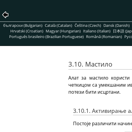
български (Bulgarian)
Català (Catalan)
Čeština (Czech)
Dansk (Danish)
Hrvatski (Croatian)
Magyar (Hungarian)
Italiano (Italian)
日本語 (Jap
Português brasileiro (Brazilian Portuguese)
Română (Romanian)
Pусс
3.10. Мастило
Алат за мастило користи
четкицом са умекшаним иви
потези бити исцртани.
3.10.1. Активирање а
Постоје различити начин