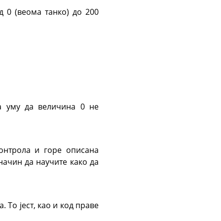
 0 (веома танко) до 200
а уму да величина 0 не
онтрола и горе описана
начин да научите како да
 То јест, као и код праве