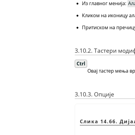
Из главног менија:
Ал
Кликом на иконицу ал
Притиском на пречицу
3.10.2. Тастери мод
Ctrl
Овај тастер мења вр
3.10.3. Опције
Слика 14.66. Диј