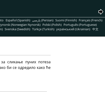
nto
Español (Spanish)
پارسی (Persian)
Suomi (Finnish)
Français (French)
ynorsk (Norwegian Nynorsk)
Polski (Polish)
Português (Portuguese)
n)
Svenska (Swedish)
Türkçe (Turkish)
український (Ukrainian)
中文
 за сликање пуних потеза
ако би се одредило како ће