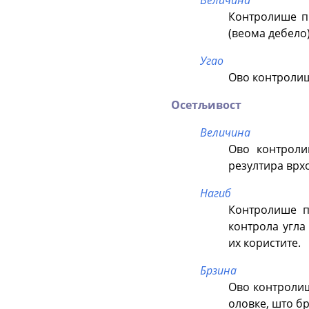
Контролише пр
(веома дебело)
Угао
Ово контролиш
Осетљивост
Величина
Ово контроли
резултира врх
Нагиб
Контролише п
контрола угла
их користите.
Брзина
Ово контролише
оловке, што бр