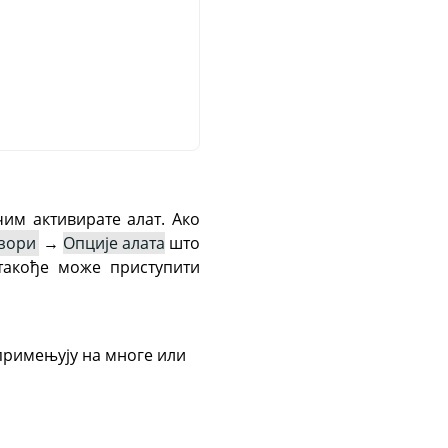
чим активирате алат. Ако
зори
→
Опције алата
што
такође може приступити
 примењују на многе или