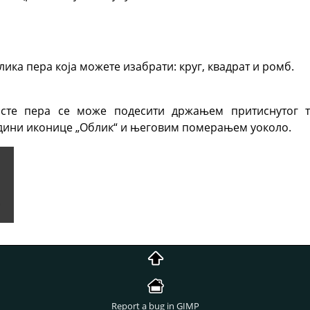
лика пера која можете изабрати: круг, квадрат и ромб.
рсте пера се може подесити држањем притиснутог 
едини иконице „Облик“ и његовим померањем уоколо.
Report a bug in GIMP