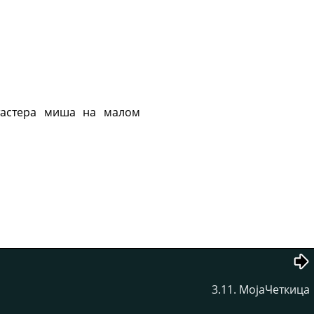
тастера миша на малом
3.11. МојаЧеткица