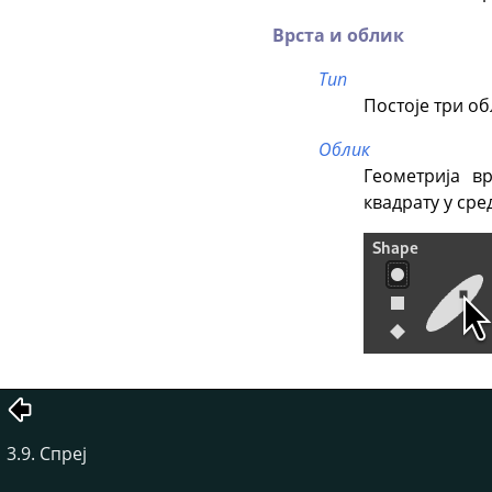
Врста и облик
Тип
Постоје три об
Облик
Геометрија в
квадрату у ср
3.9. Спреј