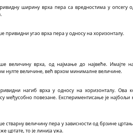
ивидну ширину врха пера са вредностима у опсегу од
.
е привидни угао врха пера у односу на хоризонталу.
ше величину врха, од најмање до највеће. Имајте н
ом нулте величине, већ врхом минималне величине.
ривидни нагиб врха у односу на хоризонталу. Ова к
 су међусобно повезане. Експериментисање је најбољи 
 стварну величину пера у зависности од брзине цртања.
же цртате, то је линија ужа.