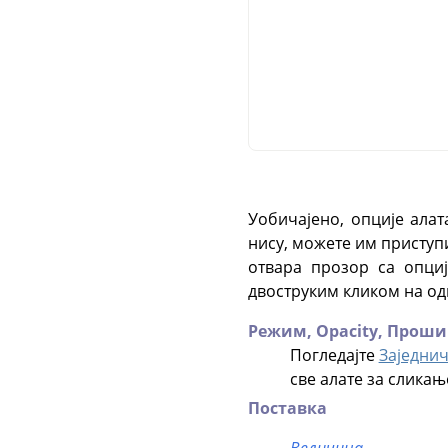
Уобичајено, опције алат
нису, можете им приступ
отвара прозор са опци
двоструким кликом на од
Режим,
Opacity,
Прошир
Погледајте
Заједнич
све алате за сликањ
Поставка
Величина