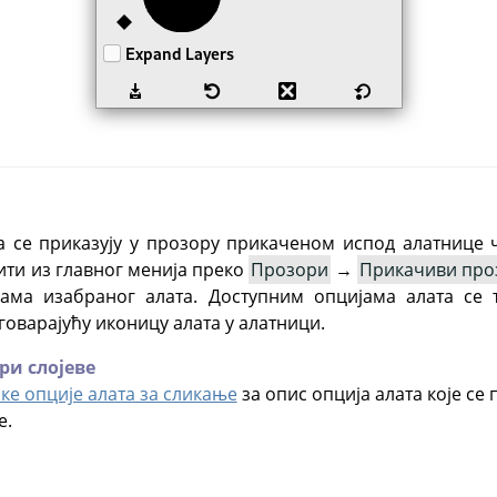
а се приказују у прозору прикаченом испод алатнице 
ити из главног менија преко
Прозори
→
Прикачиви про
јама изабраног алата. Доступним опцијама алата се 
говарајућу иконицу алата у алатници.
и слојеве
ке опције алата за сликање
за опис опција алата које се
е.