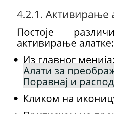
4.2.1. Активирање 
Постоје разли
активирање алатке:
Из главног менија
Алати за преображ
Поравнај и распо
Кликом на икониц