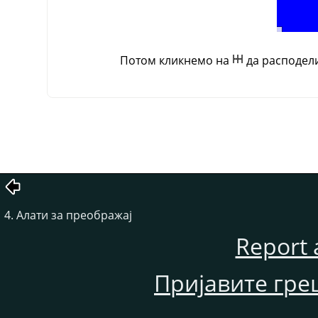
Потом кликнемо на
да расподели
4. Алати за преображај
Report 
Пријавите гре