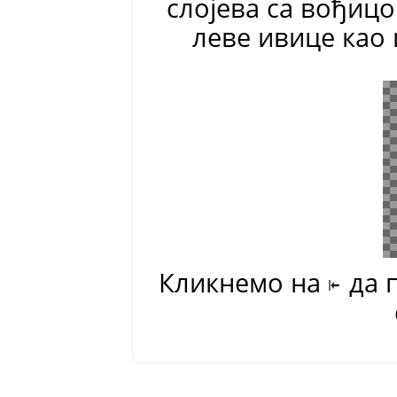
слојева са вођиц
леве ивице као
Кликнемо на
да 