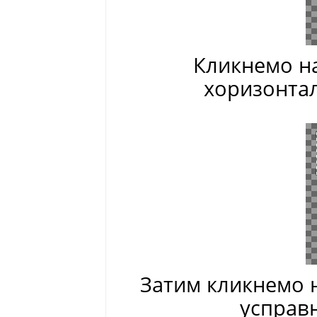
Кликнемо н
хоризонта
Затим кликнемо 
усправн