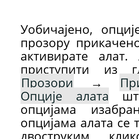
Уобичајено, опциј
прозору прикачен
активирате алат.
приступити из г
Прозори
→
Пр
Опције алата
што
опцијама изабра
опцијама алата се 
двоструким кли