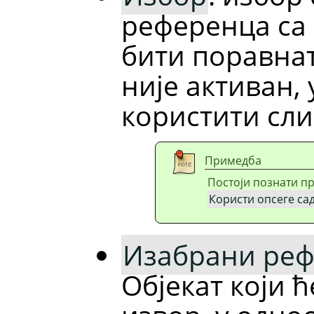
референца са 
бити поравнат
није активан,
користити сли
Примедба
Постоји познати п
Користи опсеге сад
Изабрани реф
Објекат који ћ