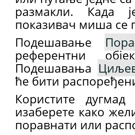
размакли. Када ј
показивач миша се п
Подешавање
Пора
референтни обје
Подешавања
Циље
ће бити распоређен
Користите дугмад
изаберете како жел
поравнати или расп