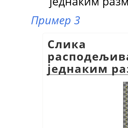
једнаким раз
Пример 3
Слика 1
расподељив
једнаким р