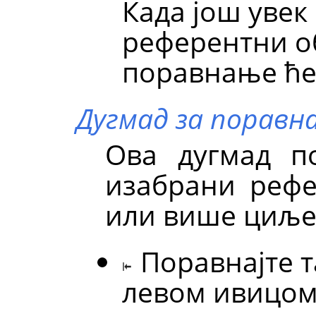
Када још увек
референтни об
поравнање ће
Дугмад за поравн
Ова дугмад по
изабрани рефе
или више циље
Поравнајте 
левом ивицом