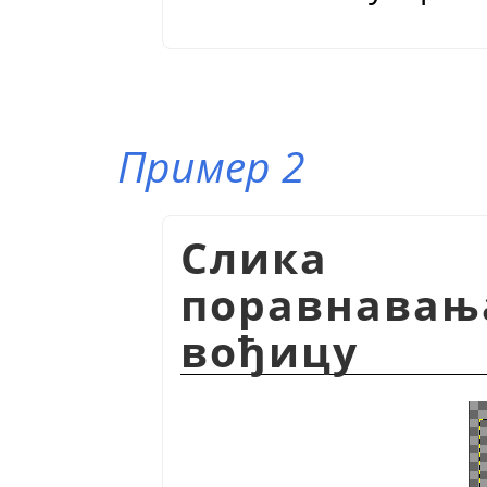
Пример 2
Слика 1
поравнав
вођицу