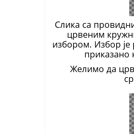
Слика са провидн
црвеним кружни
избором. Избор је 
приказано 
Желимо да црв
ср