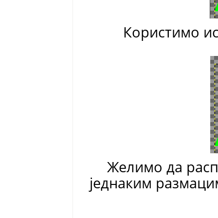
Користимо ис
Желимо да расп
једнаким размаци