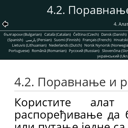
4.2. Поравнањ
4. Ала
български (Bulgarian)
Català (Catalan)
Čeština (Czech)
Dansk (Danish)
(Spanish)
پارسی (Persian)
Suomi (Finnish)
Français (French)
Hrvatski
Lietuvis (Lithuanian)
Nederlands (Dutch)
Norsk Nynorsk (Norwegi
Portuguese)
Română (Romanian)
Pусский (Russian)
Slovenčina (Slo
український (Ukra
4.2. Поравнање и 
Користите алат
распоређивање да б
или путање једне са