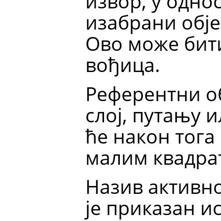
извор, у однос
изабрани обје
Ово може бити
вођица.
Референтни об
слој, путању 
ће након тога
малим квадра
Назив активно
је приказан и