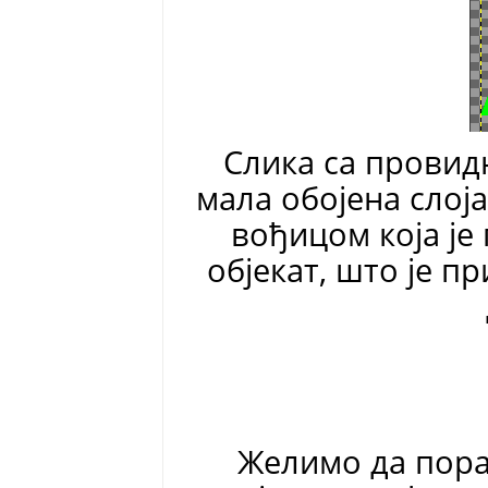
Слика са провид
мала обојена слој
вођицом која је
објекат, што је п
Желимо да пора