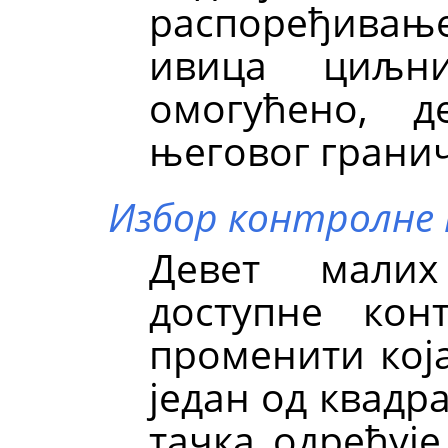
распоређивањ
ивица циљни
омогућено, 
његовог гранич
Избор контролне
Девет малих
доступне кон
променити која
један од квадр
тачка одређује