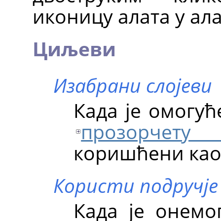
иконицу алата у ал
Циљеви
Изабрани слојеви
Када је омогућ
прозорчету
коришћени као
Користи подручје 
Када је онемо