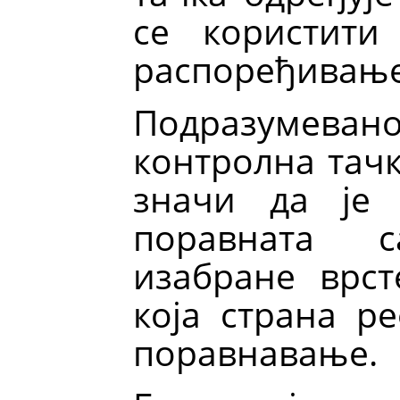
се користити
распоређивање
Подразумеван
контролна тачк
значи да је 
поравната 
изабране врс
која страна р
поравнавање.