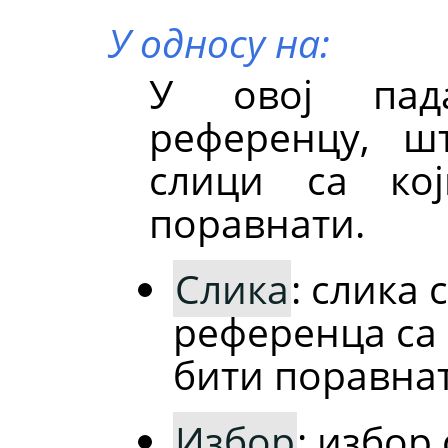
У односу на:
У овој пада
референцу, ш
слици са ко
поравнати.
Слика
: слика 
референца са 
бити поравнат
Избор
: избор