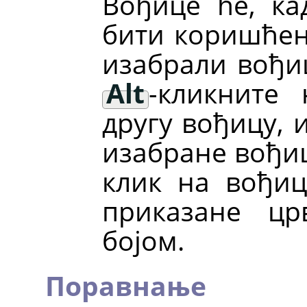
Вођице ће, ка
бити коришћен
изабрали вођиц
Alt
-кликните
другу вођицу, 
изабране вођи
клик на вођиц
приказане цр
бојом.
Поравнање