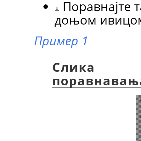
Поравнајте 
доњом ивицом
Пример 1
Слика 1
поравнавања