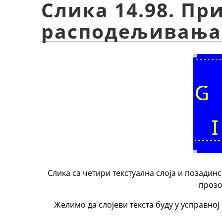
Слика 14.98. П
расподељивања
Слика са четири текстуална слоја и позадинс
прозо
Желимо да слојеви текста буду у усправној