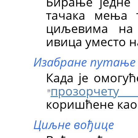
Бирање једне 
тачака мења 
циљевима на 
ивица уместо н
Изабране путање
Када је омогућ
прозорчет
коришћене као
Циљне вођице