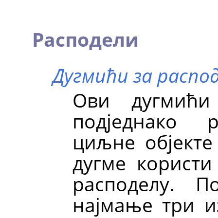
Расподели
Дугмићи за расп
Ови дугмићи
подједнако р
циљне објекте
дугме користи
расподелу. П
најмање три и