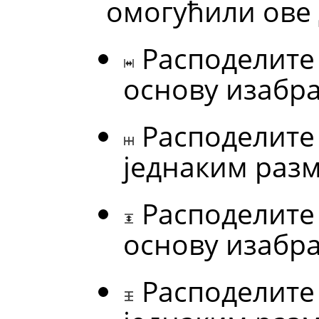
омогућили ове 
Расподелите
основу изабра
Расподелите
једнаким раз
Расподелите
основу изабра
Расподелите