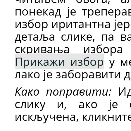
понекад је трепера
избор иритантна је
детаља слике, па 
скривања избора
Прикажи избор
у м
лако је заборавити д
Како поправити:
Ид
слику и, ако је
искључена, кликните