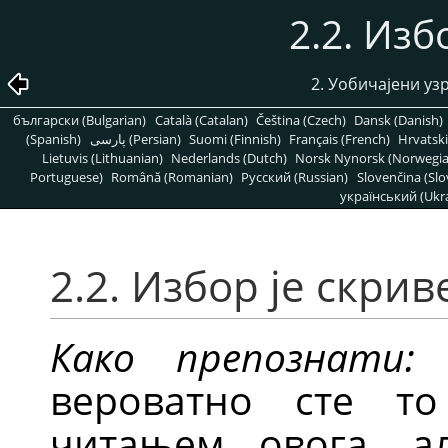
2.2. Изб
2. Уобичајени у
български (Bulgarian)
Català (Catalan)
Čeština (Czech)
Dansk (Danish)
(Spanish)
پارسی (Persian)
Suomi (Finnish)
Français (French)
Hrvatski
Lietuvis (Lithuanian)
Nederlands (Dutch)
Norsk Nynorsk (Norwegi
Portuguese)
Română (Romanian)
Pусский (Russian)
Slovenčina (Slo
український (Ukra
2.2. Избор је скрив
Како препознати:
А
вероватно сте т
читањем овога, а