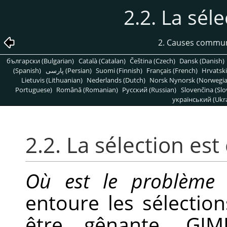
2.2. La sél
2. Causes commu
български (Bulgarian)
Català (Catalan)
Čeština (Czech)
Dansk (Danish)
(Spanish)
پارسی (Persian)
Suomi (Finnish)
Français (French)
Hrvatski
Lietuvis (Lithuanian)
Nederlands (Dutch)
Norsk Nynorsk (Norwegi
Portuguese)
Română (Romanian)
Pусский (Russian)
Slovenčina (Slo
український (Ukra
2.2. La sélection es
Où est le problème 
entoure les sélection
être gênante.
GIM