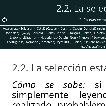
2.2. La sele
2. Causas com
български (Bulgarian)
Català (Catalan)
Čeština (Czech)
Dansk (Danish)
(Spanish)
پارسی (Persian)
Suomi (Finnish)
Français (French)
Hrvatski
Lietuvis (Lithuanian)
Nederlands (Dutch)
Norsk Nynorsk (Norwegi
Portuguese)
Română (Romanian)
Pусский (Russian)
Slovenčina (Slo
український (Ukra
2.2. La selección est
Cómo se sabe:
si 
simplemente leye
realizado, probablem