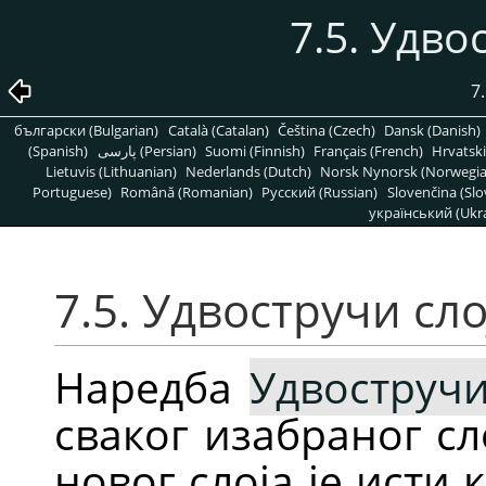
7.5. Удво
7
български (Bulgarian)
Català (Catalan)
Čeština (Czech)
Dansk (Danish)
(Spanish)
پارسی (Persian)
Suomi (Finnish)
Français (French)
Hrvatski
Lietuvis (Lithuanian)
Nederlands (Dutch)
Norsk Nynorsk (Norwegi
Portuguese)
Română (Romanian)
Pусский (Russian)
Slovenčina (Slo
український (Ukra
7.5. Удвостручи сл
Наредба
Удвостручи
сваког изабраног сл
новог слоја је исти 