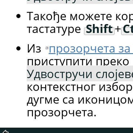
Такође можете ко
тастатуре
Shift
+
C
Из
прозорчета за
приступити преко
Удвостручи слојев
контекстног избор
дугме са иконицо
прозорчета.