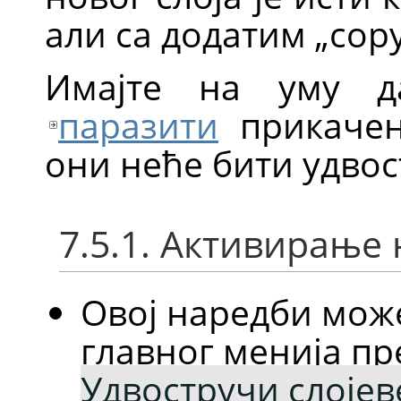
али са додатим
„
cop
Имајте на уму д
паразити
прикачен
они неће бити удвос
7.5.1. Активирање
Овој наредби мож
главног менија п
Удвостручи слојев