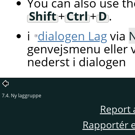
You can also use t
Shift
+
Ctrl
+
D
.
i
dialogen Lag
via
N
genvejsmenu eller v
nederst i dialogen
7.4. Ny laggruppe
Report 
Rapportér en