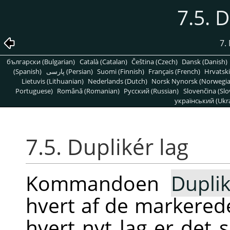
7.5. D
7.
български (Bulgarian)
Català (Catalan)
Čeština (Czech)
Dansk (Danish)
(Spanish)
پارسی (Persian)
Suomi (Finnish)
Français (French)
Hrvatski
Lietuvis (Lithuanian)
Nederlands (Dutch)
Norsk Nynorsk (Norwegi
Portuguese)
Română (Romanian)
Pусский (Russian)
Slovenčina (Slo
український (Ukra
7.5. Duplikér lag
Kommandoen
Duplik
hvert af de markerede 
hvert nyt lag er de