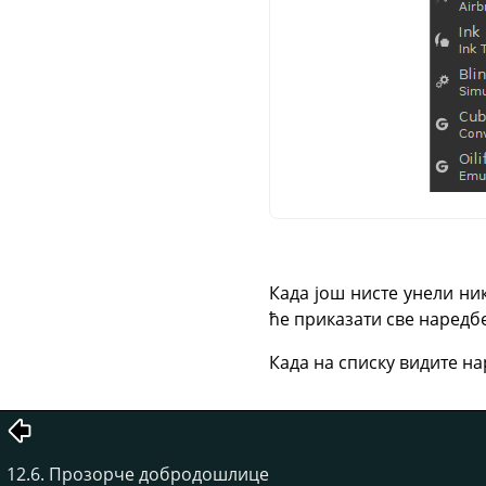
Када још нисте унели ник
ће приказати све наредбе
Када на списку видите на
12.6. Прозорче добродошлице