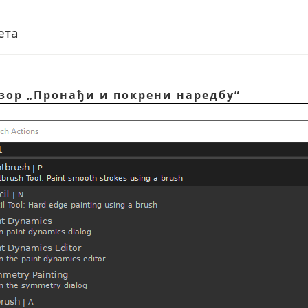
ета
озор
„
Пронађи и покрени наредбу
“