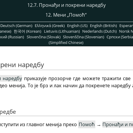
12.7. Пронађи и покрени наредбу
12. Мени
„
Помоћ
“
Deutsch (German)
Ελληνικά (Greek)
English (US)
English (British)
Espera
anese)
한국어 (Korean)
Lietuvis (Lithuanian)
Nederlands (Dutch)
Norsk N
кий (Russian)
Slovenčina (Slovak)
Slovenščina (Slovenian)
Српски (Serbia
(Simplified Chinese)
крени наредбу
и наредбу
приказује прозорче где можете тражити све н
део менија. То је брз и лак начин да покренете наредбу а
аредбе
ступити из главног менија преко
Помоћ
→
Пронађи и п