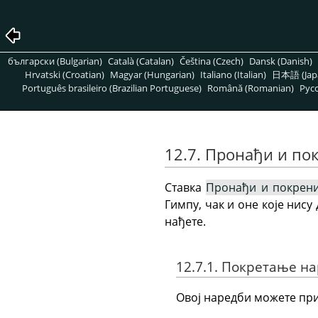
български (Bulgarian)
Català (Catalan)
Čeština (Czech)
Dansk (Danish)
Hrvatski (Croatian)
Magyar (Hungarian)
Italiano (Italian)
日本語 (Jap
Português brasileiro (Brazilian Portuguese)
Română (Romanian)
Pусс
12.7. Пронађи и по
Ставка
Пронађи и покрен
Гимпу, чак и оне које нису 
нађете.
12.7.1. Покретање н
Овој наредби можете при