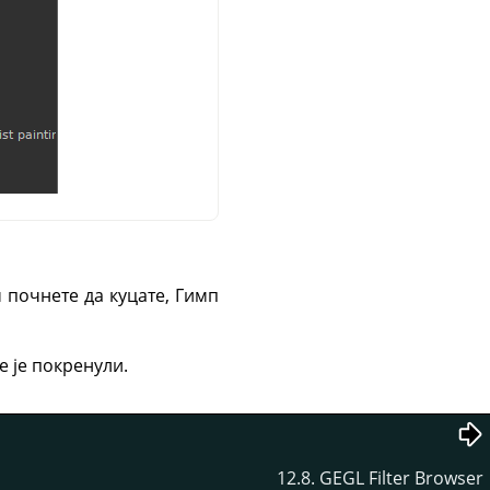
м почнете да куцате, Гимп
е је покренули.
12.8. GEGL Filter Browser