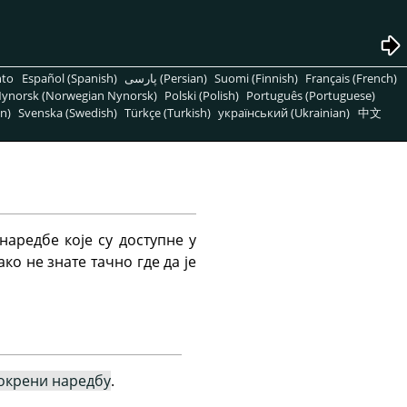
nto
Español (Spanish)
پارسی (Persian)
Suomi (Finnish)
Français (French)
ynorsk (Norwegian Nynorsk)
Polski (Polish)
Português (Portuguese)
n)
Svenska (Swedish)
Türkçe (Turkish)
український (Ukrainian)
中文
аредбе које су доступне у
ко не знате тачно где да је
окрени наредбу
.