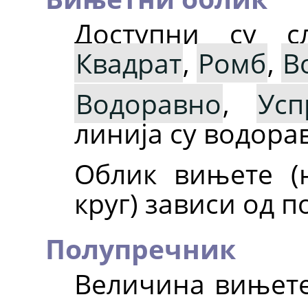
Доступни су 
Квадрат
,
Ромб
,
В
Водоравно
,
Усп
линија су водора
Облик вињете (
круг) зависи од
Полупречник
Величина вињете