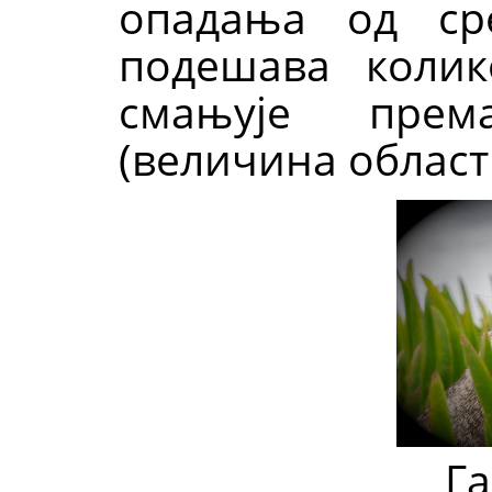
опадања од ср
подешава коли
смањује пре
(величина област
Га