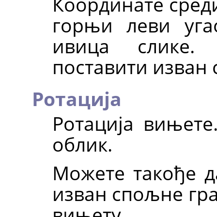
Координате среди
горњи леви угао
ивица слике.
поставити изван 
Ротација
Ротација вињете
облик.
Можете такође д
изван спољне гра
вињету.