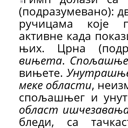
(подразумевано): д
ручицама које п
активне када пока
њих. Црна (подр
вињета
.
Спољашње
вињете.
Унутрашње
меке области
, неи
спољашњег и унут
област ишчезавањ
бледи, са тачка