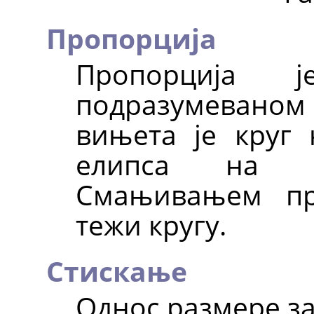
Пропорција
Пропорција 
подразумеваном 
вињета је круг 
елипса на пр
Смањивањем пр
тежи кругу.
Стискање
Однос размере з