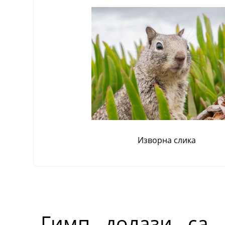
Изворна слика
Гимп долази са 