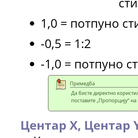
сти
1,0 = потпуно с
-0,5 = 1:2
-1,0 = потпуно 
Примедба
Да бисте директно користи
поставите „Пропорцију“ на 
Центар X,
Центар 