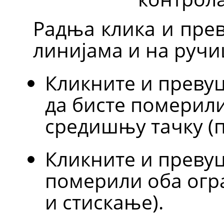
Радња клика и прев
линијама и на ручи
Кликните и преву
да бисте померил
средишњу тачку (п
Кликните и превуц
померили оба огр
и стискање).