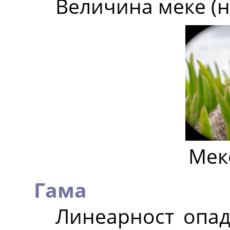
Величина меке (
Мек
Гама
Линеарност опа