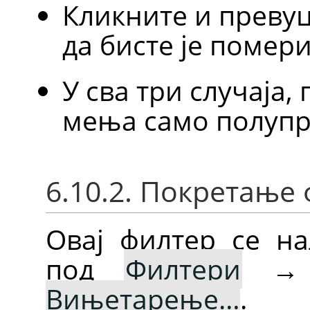
Кликните и преву
да бисте је помер
У сва три случаја,
мења само полупр
6.10.2. Покретање
Овај филтер се на
под
Филтери
Вињетарење…
.