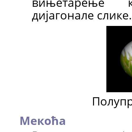
вињетарење 
дијагонале слике.
Полупр
Мекоћа