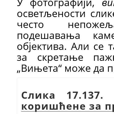
У фотографији,
в
осветљености слик
често непоже
подешавања кам
објектива. Али се 
за скретање паж
„
Вињета
“
може да п
Слика 17.137.
коришћене за 