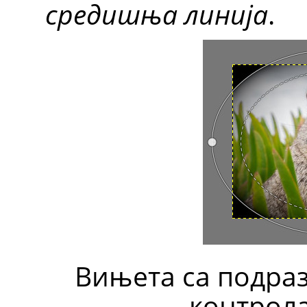
средишња линија
.
Вињета са подра
контрола