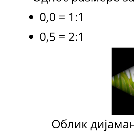
0,0 = 1:1
0,5 = 2:1
Облик дијаман