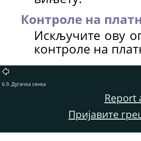
Контроле на плат
Искључите ову оп
контроле на плат
6.9. Дугачка сенка
Report 
Пријавите гре