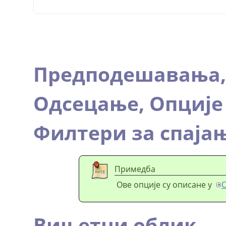
Предподешавања
Одсецање,
Опције
Филтери за спаја
Примедба
Ове опције су описане у
О
Вињетни облик