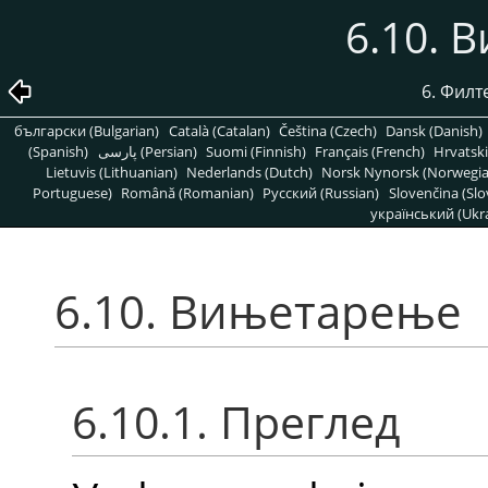
6.10. 
6. Филт
български (Bulgarian)
Català (Catalan)
Čeština (Czech)
Dansk (Danish)
(Spanish)
پارسی (Persian)
Suomi (Finnish)
Français (French)
Hrvatski
Lietuvis (Lithuanian)
Nederlands (Dutch)
Norsk Nynorsk (Norwegi
Portuguese)
Română (Romanian)
Pусский (Russian)
Slovenčina (Slo
український (Ukra
6.10. Вињетарење
6.10.1. Преглед