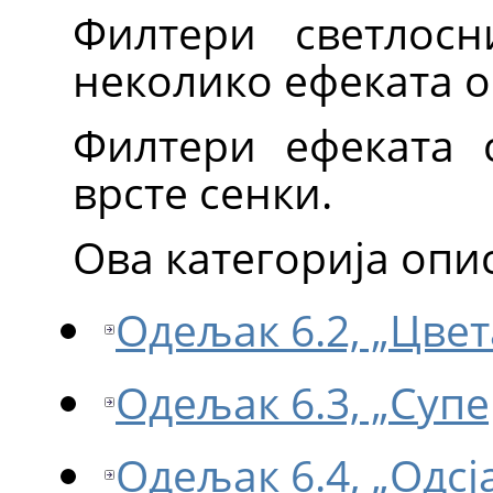
Филтери светлосн
неколико ефеката 
Филтери ефеката 
врсте сенки.
Ова категорија опи
Одељак 6.2, „Цве
Одељак 6.3, „Суп
Одељак 6.4, „Одсј