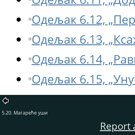
Одељак 6.12, „Пе
Одељак 6.13, „Кса
Одељак 6.14, „Рав
Одељак 6.15, „Уну
5.20. Магареће уши
Report 