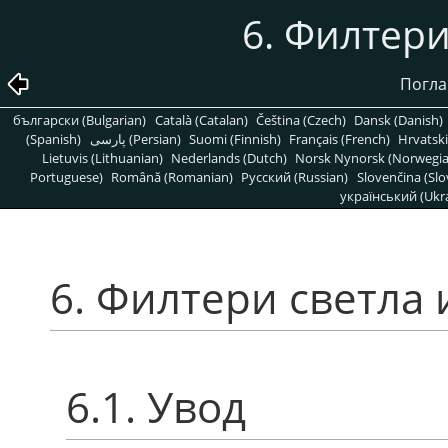
6. Филтери
Погла
български (Bulgarian)
Català (Catalan)
Čeština (Czech)
Dansk (Danish)
(Spanish)
پارسی (Persian)
Suomi (Finnish)
Français (French)
Hrvatski
Lietuvis (Lithuanian)
Nederlands (Dutch)
Norsk Nynorsk (Norwegi
Portuguese)
Română (Romanian)
Pусский (Russian)
Slovenčina (Slo
український (Ukra
6. Филтери светла 
6.1. Увод