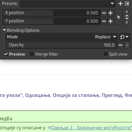
та улаза
“
,
Одсецање,
Опције за стапање,
Преглед,
Фи
медба
опције су описане у
Одељак 2, „Заједничке могућности