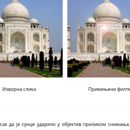
Изворна слика
Примењени филт
сак да је сунце ударило у објектив приликом снимања