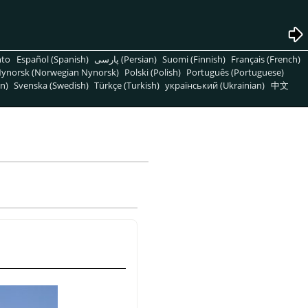
nto
Español (Spanish)
پارسی (Persian)
Suomi (Finnish)
Français (French)
ynorsk (Norwegian Nynorsk)
Polski (Polish)
Português (Portuguese)
n)
Svenska (Swedish)
Türkçe (Turkish)
український (Ukrainian)
中文