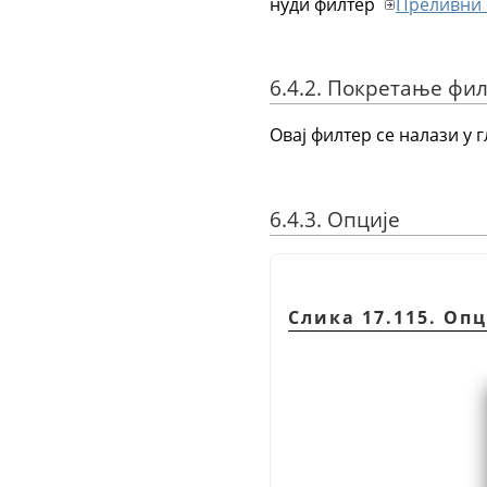
нуди филтер
Преливни 
6.4.2. Покретање фи
Овај филтер се налази у 
6.4.3. Опције
Слика 17.115. Оп