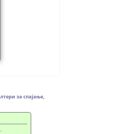
лтери за спајање,
“
.