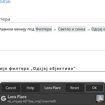
одсјај
.
лтера
главном менију под
Филтери
→
Светло и сенка
→
Одсјај 
ције филтера
„
Одсјај објектива
“