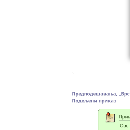
Предподешавања,
„
Врс
Подељени приказ
При
Ове 