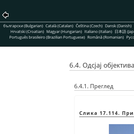
български (Bulgarian)
Català (Catalan)
Čeština (Czech)
Dansk (Danish)
Hrvatski (Croatian)
Magyar (Hungarian)
Italiano (Italian)
日本語 (Jap
Português brasileiro (Brazilian Portuguese)
Română (Romanian)
Pусс
6.4. Одсјај објектив
6.4.1. Преглед
Слика 17.114. Пр