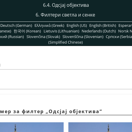
6.4. Одсјај објектива
6. Филтери светла и сенке
Deutsch (German)
Ελληνικά (Greek)
English (US)
English (British)
Espera
anese)
한국어 (Korean)
Lietuvis (Lithuanian)
Nederlands (Dutch)
Norsk N
кий (Russian)
Slovenčina (Slovak)
Slovenščina (Slovenian)
Српски (Serbia
(Simplified Chinese)
а
имер за филтер „Одсјај објектива“