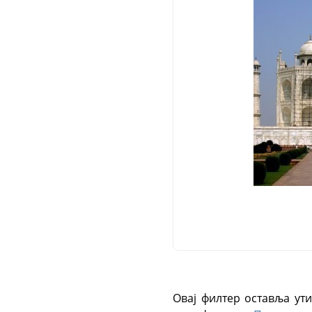
Овај филтер оставља ути