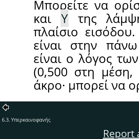
Μπορείτε να ορίσ
και
Υ
της λάμψη
πλαίσιο εισόδου.
είναι στην πάνω
είναι ο λόγος τω
(0,500 στη μέση,
άκρο· μπορεί να ορ
6.3. Υπερκαινοφανής
Report 