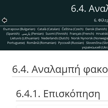
6.4. Αν
6. Φίλτ
български (Bulgarian)
Català (Catalan)
Čeština (Czech)
Dansk (Danish)
(Spanish)
پارسی (Persian)
Suomi (Finnish)
Français (French)
Hrvatski
Lietuvis (Lithuanian)
Nederlands (Dutch)
Norsk Nynorsk (Norwegi
Portuguese)
Română (Romanian)
Pусский (Russian)
Slovenčina (Slo
український (Ukra
6.4. Αναλαμπή φακ
6.4.1. Επισκόπηση