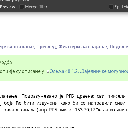
је за стапање,
Преглед,
Филтери за спајање,
Подеље
медба
опције су описане у
Одељак 8.1.2, „Заједничке могућнос
лачење. Подразумевано је РГБ црвена: сви пиксели 
ој боји ће бити извучени како би се направили сиви 
 црвеног канала (нпр. РГБ пиксел 153;70;17 ће дати сиви п
ти пиксела извучене компоненте.