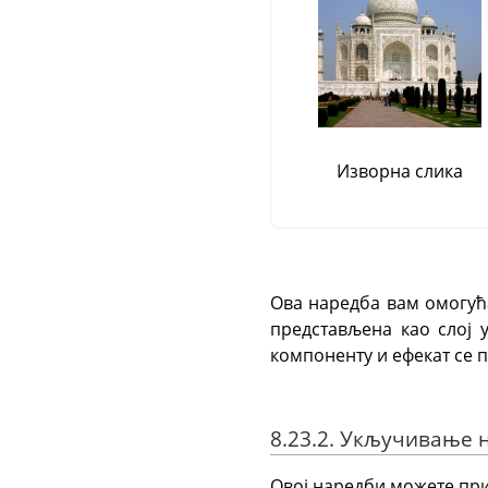
Изворна слика
Ова наредба вам омогућа
представљена као слој 
компоненту и ефекат се п
8.23.2. Укључивање 
Овој наредби можете при