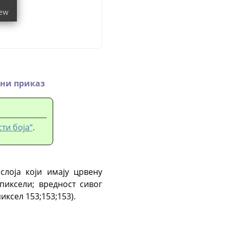
ни приказ
ти боја“
.
слоја који имају црвену
пиксели; вредност сивог
иксел 153;153;153).