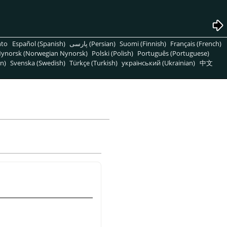
nto
Español (Spanish)
پارسی (Persian)
Suomi (Finnish)
Français (French)
ynorsk (Norwegian Nynorsk)
Polski (Polish)
Português (Portuguese)
n)
Svenska (Swedish)
Türkçe (Turkish)
український (Ukrainian)
中文