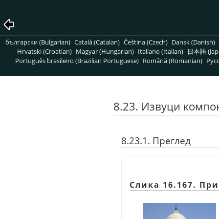
български (Bulgarian)
Català (Catalan)
Čeština (Czech)
Dansk (Danish)
Hrvatski (Croatian)
Magyar (Hungarian)
Italiano (Italian)
日本語 (Jap
Português brasileiro (Brazilian Portuguese)
Română (Romanian)
Pусс
8.23. Извуци компо
8.23.1. Преглед
Слика 16.167. П