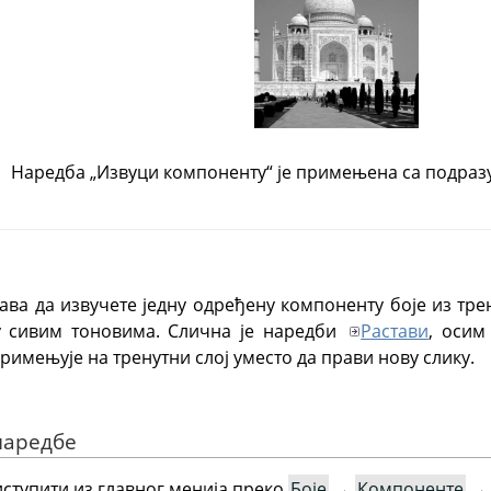
Наредба
„
Извуци компоненту
“
је примењена са подраз
ва да извучете једну одређену компоненту боје из трен
у сивим тоновима. Слична је наредби
Растави
, осим
римењује на тренутни слој уместо да прави нову слику.
наредбе
ступити из главног менија преко
Боје
→
Компоненте