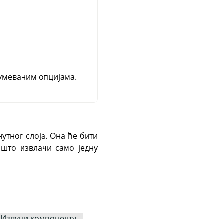
умеваним опцијама.
утног слоја. Она ће бити
 што извлачи само једну
→
Извуци компоненту…
.