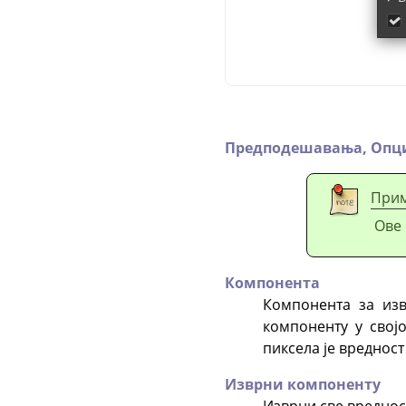
Предподешавања,
Опци
При
Ове 
Компонента
Компонента за изв
компоненту у свој
пиксела је вредност
Изврни компоненту
Изврни све вреднос