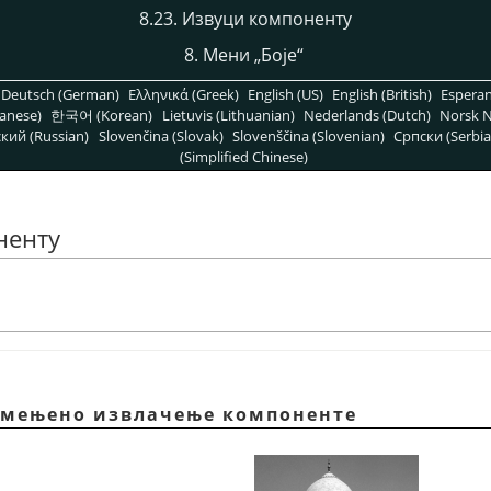
8.23. Извуци компоненту
8. Мени
„
Боје
“
Deutsch (German)
Ελληνικά (Greek)
English (US)
English (British)
Espera
anese)
한국어 (Korean)
Lietuvis (Lithuanian)
Nederlands (Dutch)
Norsk N
кий (Russian)
Slovenčina (Slovak)
Slovenščina (Slovenian)
Српски (Serbia
(Simplified Chinese)
ненту
римењено извлачење компоненте