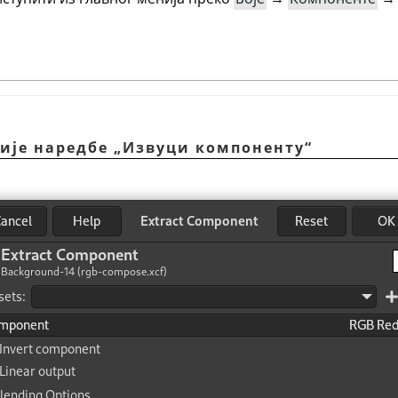
ције наредбе
„
Извуци компоненту
“