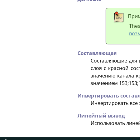
При
Thes
воз
Составляющая
Составляющие для 
слоя с красной сос
значению канала кр
значением 153;153;1
Инвертировать соста
Инвертировать все
Линейный вывод
Использовать линей