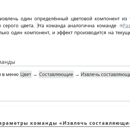
 извлечь один определённый цветовой компонент из т
я серого цвета. Эта команда аналогична команде
Ра
олько один компонент, и эффект производится на теку
оманды
и в меню
Цвет
→
Составляющие
→
Извлечь составляющ
 Параметры команды
«
Извлечь составляющи