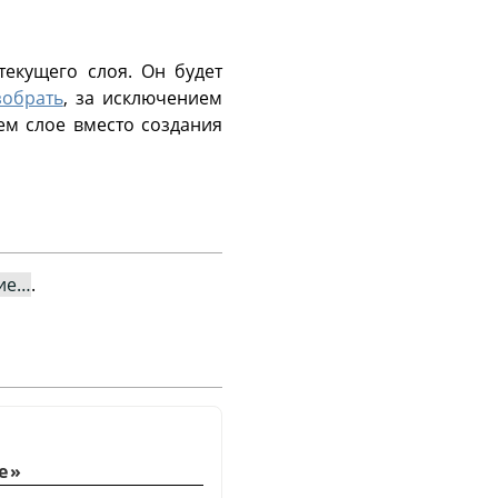
екущего слоя. Он будет
зобрать
, за исключением
щем слое вместо создания
ие…
.
е
»