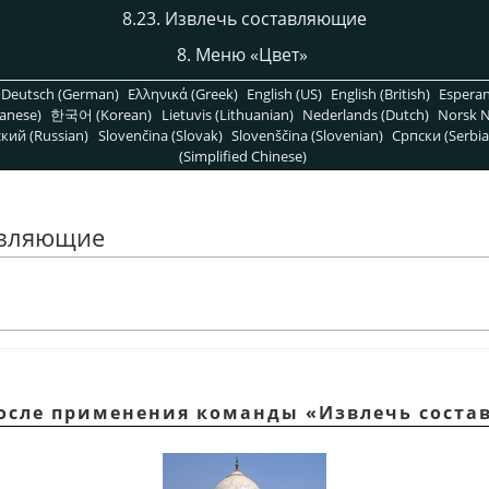
8.23. Извлечь составляющие
8. Меню
«
Цвет
»
Deutsch (German)
Ελληνικά (Greek)
English (US)
English (British)
Espera
anese)
한국어 (Korean)
Lietuvis (Lithuanian)
Nederlands (Dutch)
Norsk N
кий (Russian)
Slovenčina (Slovak)
Slovenščina (Slovenian)
Српски (Serbia
(Simplified Chinese)
авляющие
 После применения команды «Извлечь сост