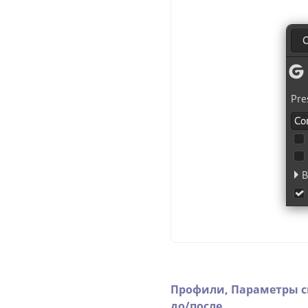
Профили,
Параметры 
до/после