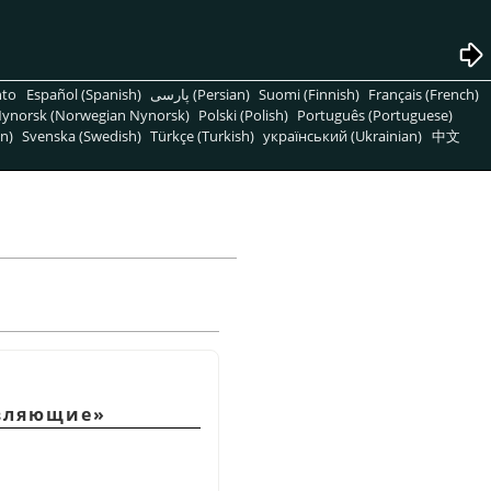
nto
Español (Spanish)
پارسی (Persian)
Suomi (Finnish)
Français (French)
ynorsk (Norwegian Nynorsk)
Polski (Polish)
Português (Portuguese)
n)
Svenska (Swedish)
Türkçe (Turkish)
український (Ukrainian)
中文
авляющие»