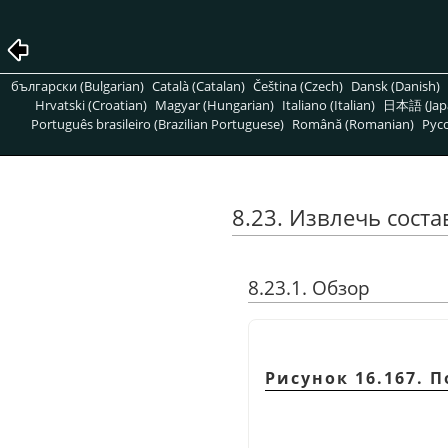
български (Bulgarian)
Català (Catalan)
Čeština (Czech)
Dansk (Danish)
Hrvatski (Croatian)
Magyar (Hungarian)
Italiano (Italian)
日本語 (Jap
Português brasileiro (Brazilian Portuguese)
Română (Romanian)
Pусс
8.23. Извлечь сост
8.23.1. Обзор
Рисунок 16.167.