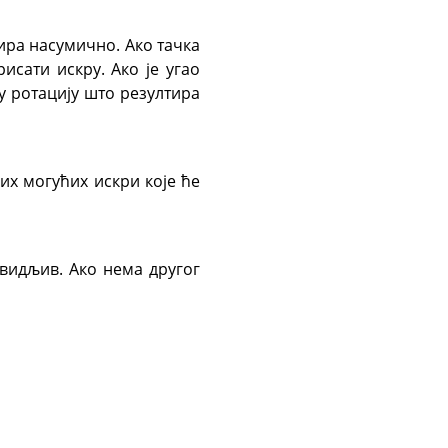
бира насумично. Ако тачка
рисати искру. Ако је угао
у ротацију што резултира
вих могућих искри које ће
 видљив. Ако нема другог