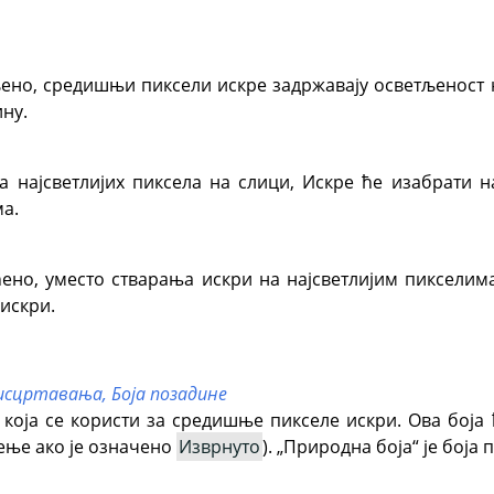
љено, средишњи пиксели искре задржавају осветљеност н
ину.
 најсветлијих пиксела на слици, Искре ће изабрати н
а.
ћено, уместо стварања искри на најсветлијим пикселим
 искри.
 исцртавања,
Боја позадине
 која се користи за средишње пикселе искри. Ова боја
ење ако је означено
Изврнуто
).
„
Природна боја
“
је боја 