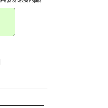
те да се искре појаве.
…
.