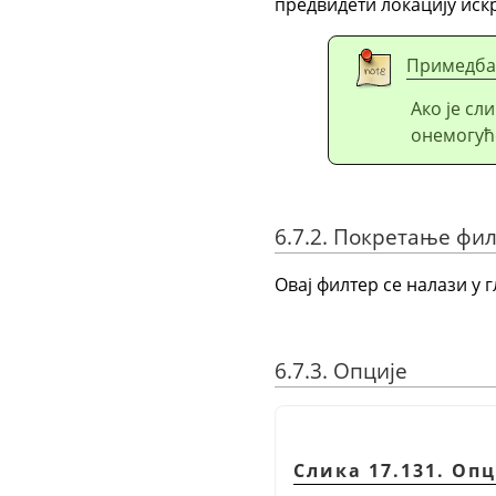
предвидети локацију искр
Примедба
Ако је сл
онемогућ
6.7.2. Покретање фи
Овај филтер се налази у 
6.7.3. Опције
Слика 17.131. Оп