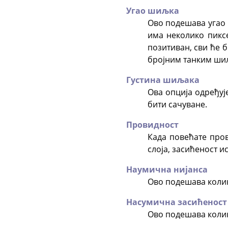
Угао шиљка
Ово подешава угао п
има неколико пикс
позитиван, сви ће 
бројним танким ши
Густина шиљака
Ова опција одређује
бити сачуване.
Провидност
Када повећате пров
слоја, засићеност и
Наумична нијанса
Ово подешава колик
Насумична засићеност
Ово подешава колик