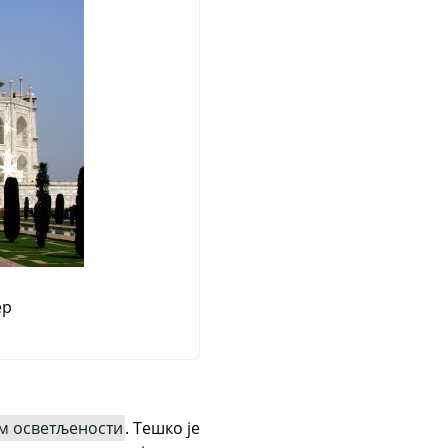
ер
м осветљености
. Тешко је