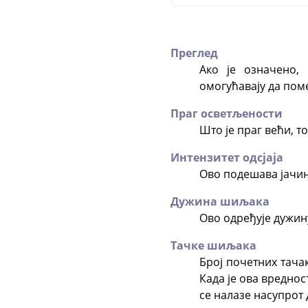
Преглед
Ако је означено,
омогућавају да пом
Праг осветљености
Што је праг већи, т
Интензитет одсјаја
Ово подешава јачину
Дужина шиљака
Ово одређује дужин
Тачке шиљака
Број почетних тача
Када је ова вредно
се налазе насупрот