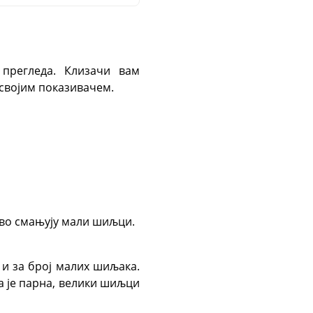
 прегледа. Клизачи вам
 својим показивачем.
рво смањују мали шиљци.
 и за број малих шиљака.
а је парна, велики шиљци