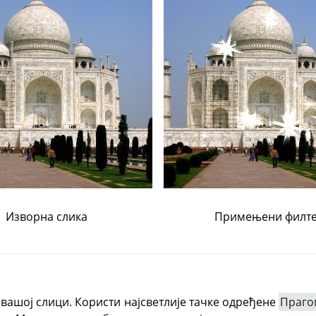
Изворна слика
Примењени филт
 вашој слици. Користи најсветлије тачке одређене
Праго