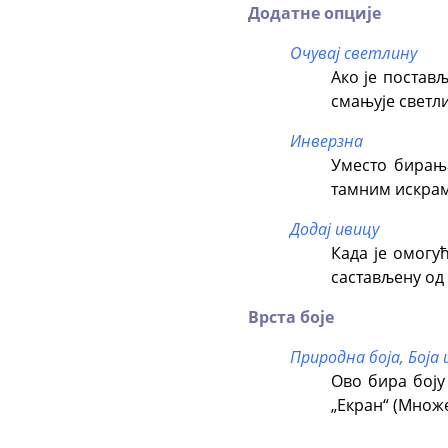
Додатне опције
Очувај светлину
Ако је постав
смањује светл
Инверзна
Уместо бирања
тамним искрам
Додај ивицу
Када је омогу
састављену од
Врста боје
Природна боја,
Боја
Ово бира боју
„Екран“ (Множ