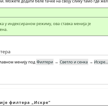
и. Можете додати беле тачке на своју слику тамо где жели
ика у индексираном режиму, ова ставка менија је
ена.
лтера
главном менију под
Филтери
→
Светло и сенка
→
Искре
ције филтера
„
Искре
“