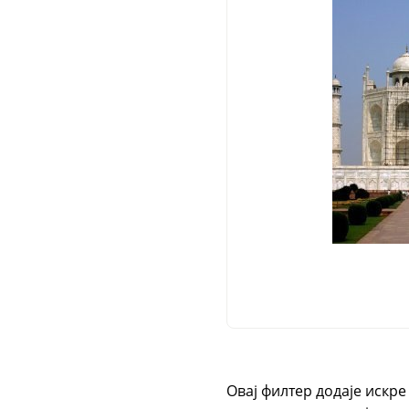
Овај филтер додаје искре