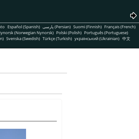
nto
Español (Spanish)
پارسی (Persian)
Suomi (Finnish)
Français (French)
ynorsk (Norwegian Nynorsk)
Polski (Polish)
Português (Portuguese)
n)
Svenska (Swedish)
Türkçe (Turkish)
український (Ukrainian)
中文