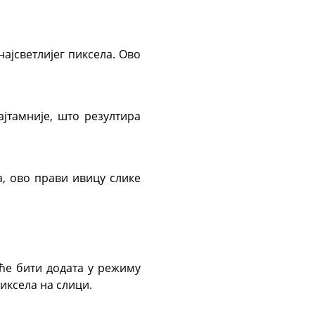
ајсветлијег пиксела. Ово
ајтамније, што резултира
а, ово прави ивицу слике
 ће бити додата у режиму
пиксела на слици.