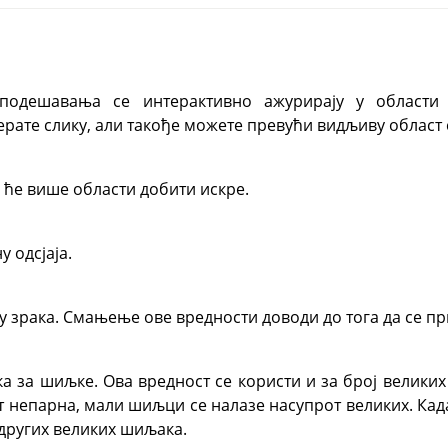
 подешавања се интерактивно ажурирају у области
ерате слику, али такође можете превући видљиву област
о ће више области добити искре.
 одсјаја.
у зрака. Смањење ове вредности доводи до тога да се п
ка за шиљке. Ова вредност се користи и за број великих
ст непарна, мали шиљци се налазе насупрот великих. Кад
 других великих шиљака.