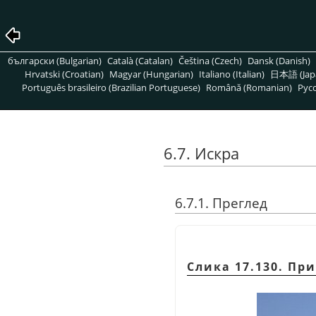
български (Bulgarian)
Català (Catalan)
Čeština (Czech)
Dansk (Danish)
Hrvatski (Croatian)
Magyar (Hungarian)
Italiano (Italian)
日本語 (Jap
Português brasileiro (Brazilian Portuguese)
Română (Romanian)
Pусс
6.7. Искра
6.7.1. Преглед
Слика 17.130. Пр