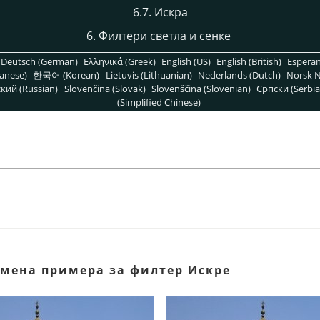
6.7. Искра
6. Филтери светла и сенке
Deutsch (German)
Ελληνικά (Greek)
English (US)
English (British)
Espera
anese)
한국어 (Korean)
Lietuvis (Lithuanian)
Nederlands (Dutch)
Norsk N
кий (Russian)
Slovenčina (Slovak)
Slovenščina (Slovenian)
Српски (Serbia
(Simplified Chinese)
имена примера за филтер Искре