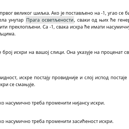
рвог великог шиљка. Ако је постављено на -1, угао се 
ела унутар
Прага осветљености
, сваки од њих ће гене
бити преклопљени. Са -1, свака искра ће имати насумичн
љцима.
 број искри на вашој слици. Она указује на проценат с
идност, искре постају провидније и слој испод постаје
скри се смањује.
о насумично треба променити нијансу искри.
о насумично треба променити засићеност искри.