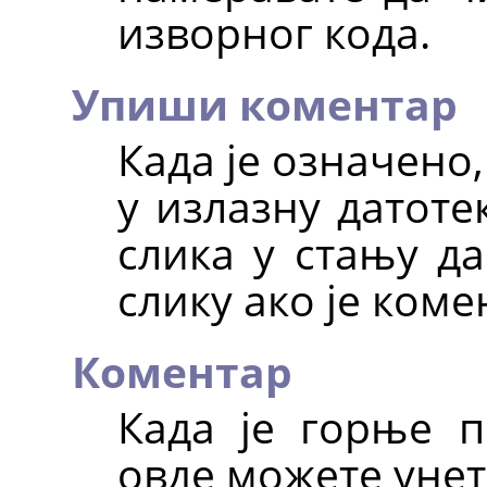
изворног кода.
Упиши коментар
Када је означено
у излазну датоте
слика у стању д
слику ако је коме
Коментар
Када је горње 
овде можете унет