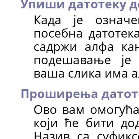
Упиши датотеку д
Када је означ
посебна датотека
садржи алфа ка
подешавање је
ваша слика има а
Проширења датот
Ово вам омогућа
који ће бити до
Назив са суфикс