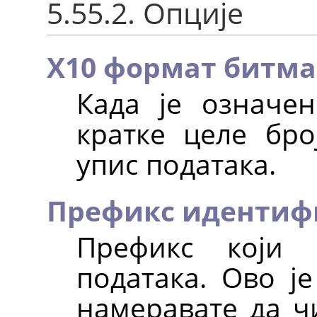
5.55.2. Опције
X10 формат битма
Када је означен
кратке целе бро
упис података.
Префикс идентиф
Префикс који 
података. Ово ј
намеравате да чи