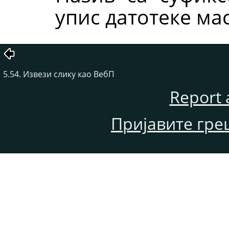
упис датотеке мас
5.54. Извези слику као ВебП
Report 
Пријавите гре