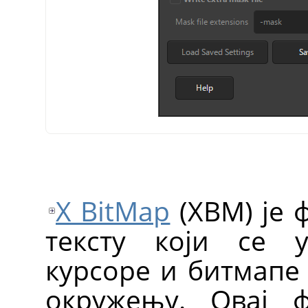
X BitMap
(XBM) је 
тексту који се 
курсоре и битмапе
окружењу. Овај 