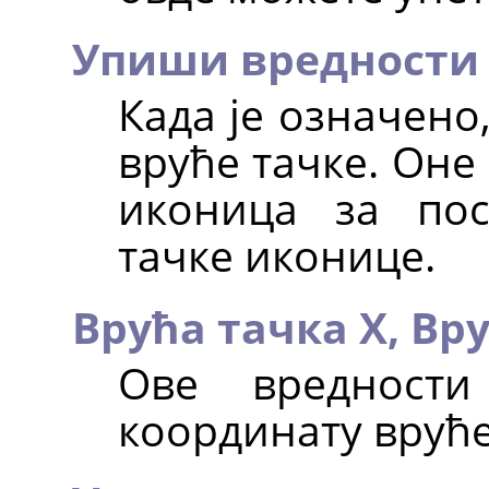
Упиши вредности 
Када је означено
вруће тачке. Оне
иконица за по
тачке иконице.
Врућа тачка X,
Вру
Ове вредност
координату вруће