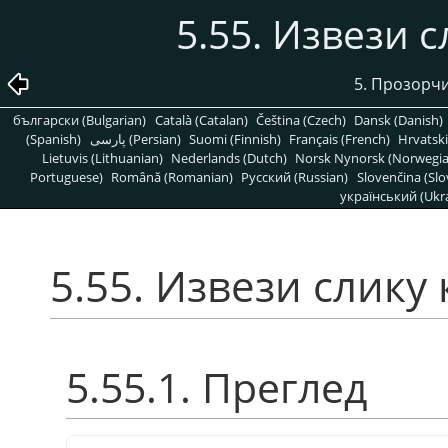
5.55. Извези 
5. Прозорчи
български (Bulgarian)
Català (Catalan)
Čeština (Czech)
Dansk (Danish)
(Spanish)
پارسی (Persian)
Suomi (Finnish)
Français (French)
Hrvatski
Lietuvis (Lithuanian)
Nederlands (Dutch)
Norsk Nynorsk (Norwegi
Portuguese)
Română (Romanian)
Pусский (Russian)
Slovenčina (Slo
український (Ukra
5.55. Извези слику
5.55.1. Преглед