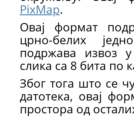
PixMap
.
Овај формат под
црно-белих једн
подржава извоз у
слика са 8 бита по 
Због тога што се ч
датотека, овај фо
простора од остали