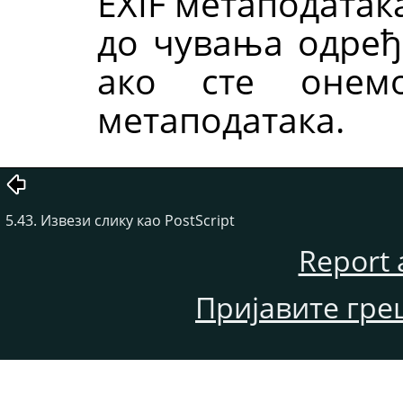
EXIF метаподатак
до чувања одређе
ако сте онемо
метаподатака.
5.43. Извези слику као PostScript
Report 
Пријавите гре