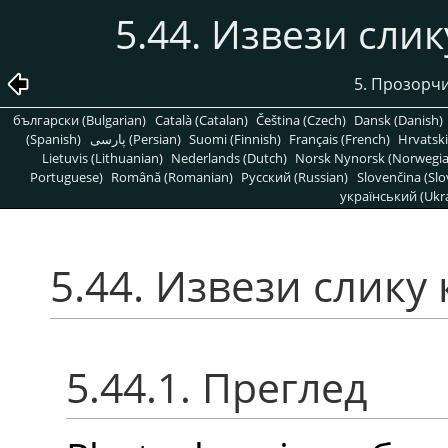
5.44. Извези сли
5. Прозорчи
български (Bulgarian)
Català (Catalan)
Čeština (Czech)
Dansk (Danish)
(Spanish)
پارسی (Persian)
Suomi (Finnish)
Français (French)
Hrvatski
Lietuvis (Lithuanian)
Nederlands (Dutch)
Norsk Nynorsk (Norwegi
Portuguese)
Română (Romanian)
Pусский (Russian)
Slovenčina (Slo
український (Ukra
5.44. Извези слику
5.44.1. Преглед