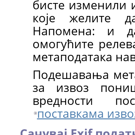
бисте изменили 
које желите д
Напомена: и д
омогућите релев
метаподатака нав
Подешавања мета
за извоз пониш
вредности п
поставкама изво
Сачувај Exif подат