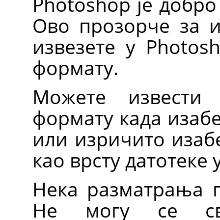
Photoshop је добро
Ово прозорче за и
извезете у Photos
формату.
Можете извести
формату када иза
или изричито изаб
као врсту датотеке 
Нека разматрања п
Не могу се св