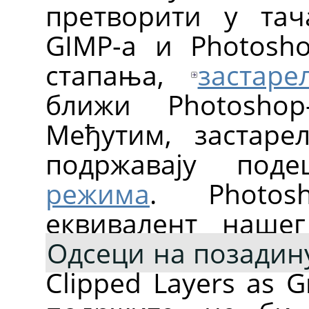
претворити у тач
GIMP
-а и Photosh
стапања,
застар
ближи Photoshop
Међутим, застаре
подржавају по
режима
. Photos
еквивалент наше
Одсеци на позадин
Clipped Layers as 