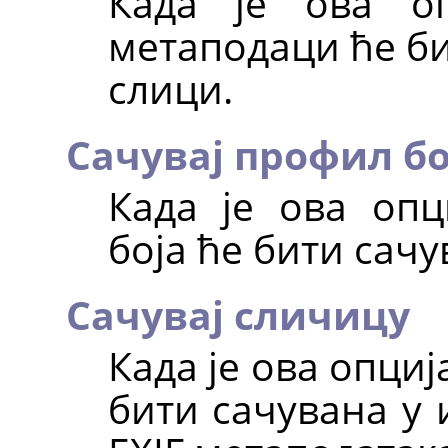
Када је ова о
метаподаци ће би
слици.
Сачувај профил бо
Када је ова опц
боја ће бити сачу
Сачувај сличицу
Када је ова опци
бити сачувана у 