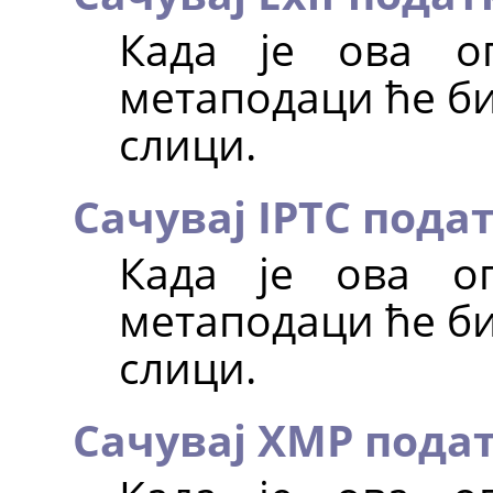
Када је ова оп
метаподаци ће би
слици.
Сачувај IPTC пода
Када је ова оп
метаподаци ће би
слици.
Сачувај XMP пода