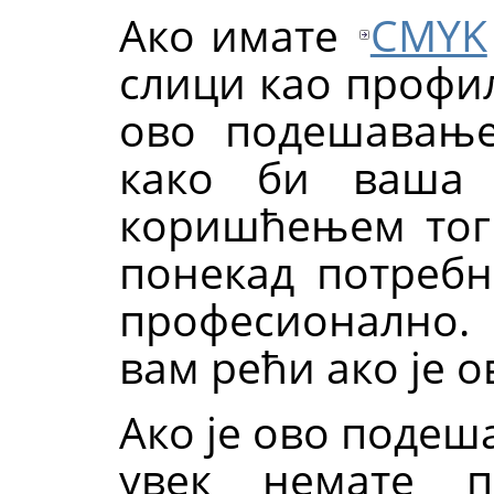
Ако имате
CMYK
слици као профил
ово подешавањ
како би ваша 
коришћењем тог
понекад потребн
професионално
вам рећи ако је о
Ако је ово подеш
увек немате п