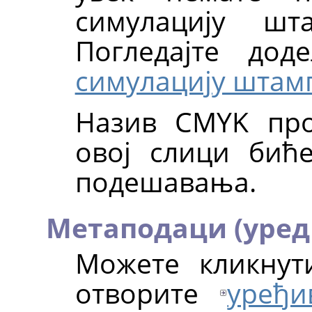
симулацију шт
Погледајте до
симулацију штам
Назив CMYK про
овој слици бић
подешавања.
Метаподаци (уред
Можете кликну
отворите
уређи