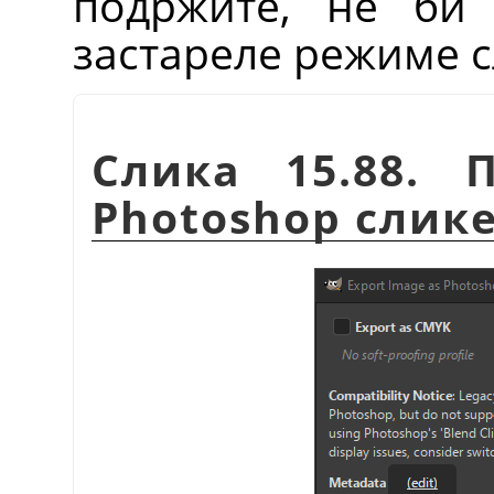
подржите, не би 
застареле режиме с
Слика 15.88. 
Photoshop слик