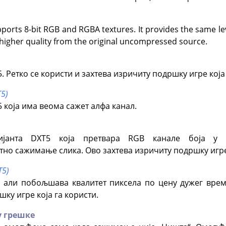
ports 8-bit RGB and RGBA textures. It provides the same le
 higher quality from the original uncompressed source.
. Ретко се користи и захтева изричиту подршку игре која
5)
 која има веома сажет алфа канал.
ијанта DXT5 која претвара RGB канале боја у 
тно сажимање слика. Ово захтева изричиту подршку игре 
T5)
, али побољшава квалитет пиксела по цену дужег врем
ку игре која га користи.
у грешке