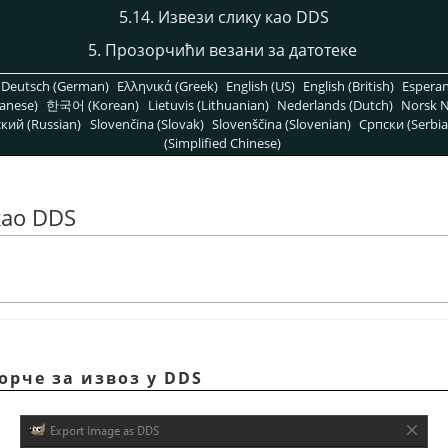
5.14. Извези слику као DDS
5. Прозорчићи везани за датотеке
Deutsch (German)
Ελληνικά (Greek)
English (US)
English (British)
Espera
anese)
한국어 (Korean)
Lietuvis (Lithuanian)
Nederlands (Dutch)
Norsk N
кий (Russian)
Slovenčina (Slovak)
Slovenščina (Slovenian)
Српски (Serbia
(Simplified Chinese)
као DDS
орче за извоз у DDS