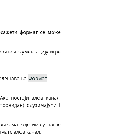
есажети формат се може
ерите документацију игре
 подешавања
Формат
.
Ако постоји алфа канал,
провидан), одузимајући 1
ликама које имају нагле
имате алфа канал.