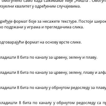
 омогућено само када сажимање није „Ништа“. Омогу
уелни квалитет у одређеним случајевима.
еђује формат боје за несажете текстуре. Постоји широк
ро подржани у играма и прегледачима слика.
одговарајући формат на основу врсте слике.
ладишти 8 бита по каналу за црвену, зелену и плаву.
ладишти 8 бита по каналу за црвену, зелену, плаву и алф
ладишти 8 бита по каналу у обрнутом редоследу за плаву
кладишти 8 бита по каналу у обрнутом редоследу са п