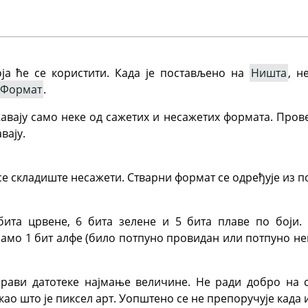
ја ће се користити. Када је постављено на
Ништа
, н
Формат
.
вају само неке од сажетих и несажетих формата. Пров
вају.
се складиште несажети. Стварни формат се одређује из
ита црвене, 6 бита зелене и 5 бита плаве по боји. 
само 1 бит алфе (било потпуно провидан или потпуно не
рави датотеке најмање величине. Не ради добро на с
као што је пиксел арт. Уопштено се не препоручује када 