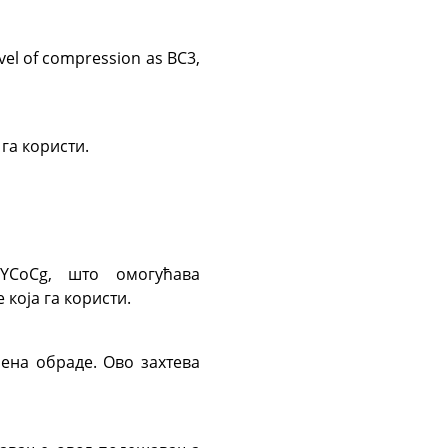
vel of compression as BC3,
 га користи.
YCoCg, што омогућава
која га користи.
ена обраде. Ово захтева