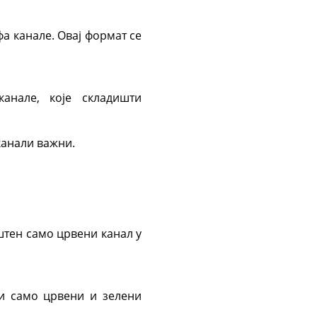
а канале. Овај формат се
анале, које складишти
канали важни.
штен само црвени канал у
ни само црвени и зелени