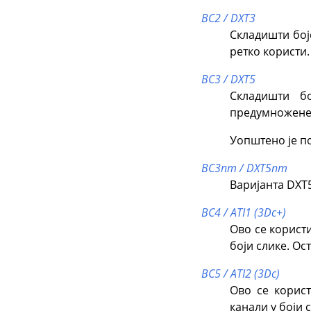
BC2 / DXT3
Складишти бој
ретко користи.
BC3 / DXT5
Складишти б
предумножене
Уопштено је п
BC3nm / DXT5nm
Варијанта DXT
BC4 / ATI1 (3Dc+)
Ово се корист
боји слике. Ос
BC5 / ATI2 (3Dc)
Ово се корис
канали у боји 