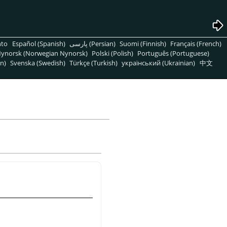
nto
Español (Spanish)
پارسی (Persian)
Suomi (Finnish)
Français (French)
ynorsk (Norwegian Nynorsk)
Polski (Polish)
Português (Portuguese)
n)
Svenska (Swedish)
Türkçe (Turkish)
український (Ukrainian)
中文