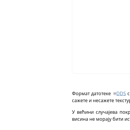
Формат датотеке
DDS
с
сажете и несажете тексту
У већини случајева покр
висина не морају бити ист