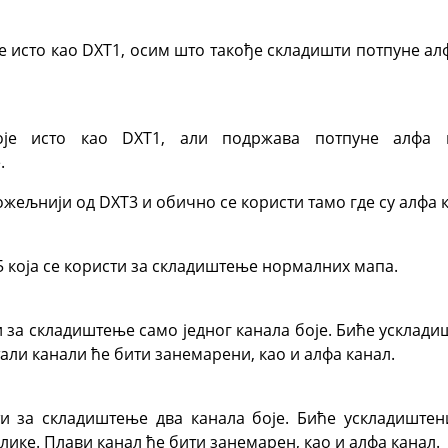
е исто као DXT1, осим што такође складишти потпуне алф
оје исто као DXT1, али подржава потпуне алфа к
.
ожељнији од DXT3 и обично се користи тамо где су алфа 
5 која се користи за складиштење нормалних мапа.
и за складиштење само једног канала боје. Биће усклади
тали канали ће бити занемарени, као и алфа канал.
ти за складиштење два канала боје. Биће ускладиште
слике. Плави канал ће бити занемарен, као и алфа канал.