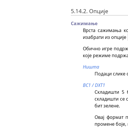
5.14.2. Опције
Сажимање
Врста сажимања ко
изабрати из опције
Обично игре подржа
које режиме подржа
Ништа
Подаци слике 
BC1 / DXT1
Складишти 5 б
складишти се 
бит зелене.
Овај формат п
промене боје, 