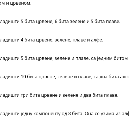
ом и црвеном.
ладишти 5 бита црвене, 6 бита зелене и 5 бита плаве.
ладишти 4 бита црвене, зелене, плаве и алфе.
ладишти 5 бита црвене, зелене и плаве, са једним битом
ладишти 10 бита црвене, зелене и плаве, са два бита алф
ладишти три бита црвене и зелене и два бита плаве.
ладишти једну компоненту од 8 бита. Она се узима из ал