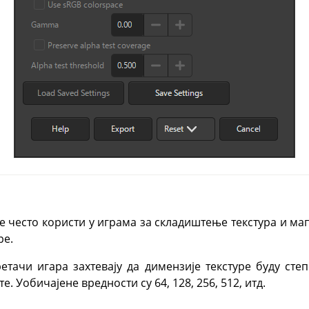
е често користи у играма за складиштење текстура и м
ре.
етачи игара захтевају да димензије текстуре буду сте
е. Уобичајене вредности су 64, 128, 256, 512, итд.