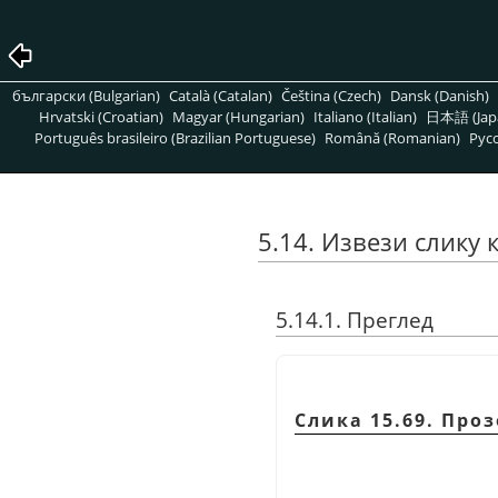
български (Bulgarian)
Català (Catalan)
Čeština (Czech)
Dansk (Danish)
Hrvatski (Croatian)
Magyar (Hungarian)
Italiano (Italian)
日本語 (Jap
Português brasileiro (Brazilian Portuguese)
Română (Romanian)
Pусс
5.14. Извези слику 
5.14.1. Преглед
Слика 15.69. Проз