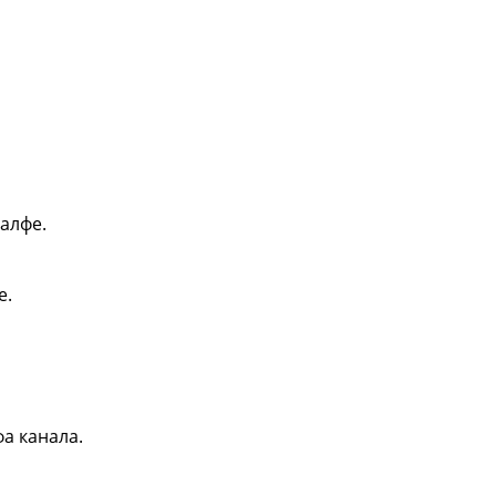
 алфе.
е.
фа канала.