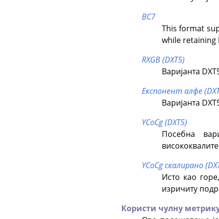
BC7
This format sup
while retaining
RXGB (DXT5)
Варијанта DXT5
Експонент алфе (DXT
Варијанта DXT5
YCoCg (DXT5)
Посебна вар
висококвалите
YCoCg скалирано (DX
Исто као горе
изричиту подрш
Користи чулну метрик