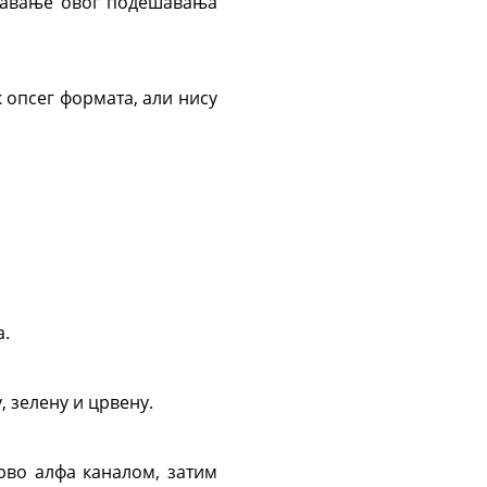
ћавање овог подешавања
 опсег формата, али нису
а.
, зелену и црвену.
рво алфа каналом, затим