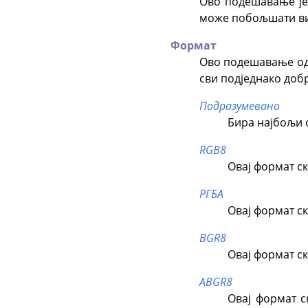
Ово подешавање је
може побољшати виз
Формат
Ово подешавање одр
сви подједнако доб
Подразумевано
Бира најбољи 
RGB8
Овај формат ск
РГБА
Овај формат ск
BGR8
Овај формат ск
ABGR8
Овај формат с