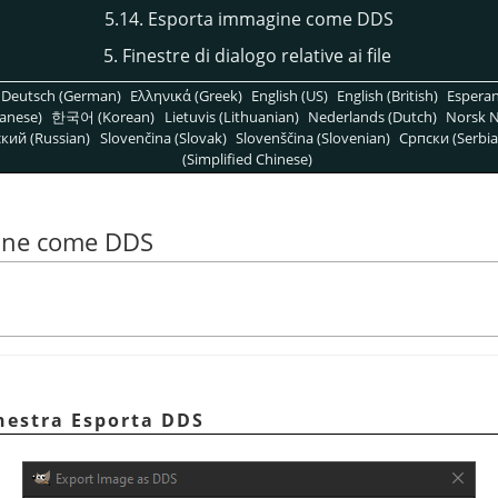
5.14. Esporta immagine come DDS
5. Finestre di dialogo relative ai file
Deutsch (German)
Ελληνικά (Greek)
English (US)
English (British)
Espera
anese)
한국어 (Korean)
Lietuvis (Lithuanian)
Nederlands (Dutch)
Norsk N
кий (Russian)
Slovenčina (Slovak)
Slovenščina (Slovenian)
Српски (Serbia
(Simplified Chinese)
gine come DDS
inestra Esporta DDS