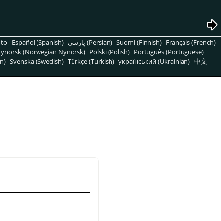
nto
Español (Spanish)
پارسی (Persian)
Suomi (Finnish)
Français (French)
ynorsk (Norwegian Nynorsk)
Polski (Polish)
Português (Portuguese)
n)
Svenska (Swedish)
Türkçe (Turkish)
український (Ukrainian)
中文