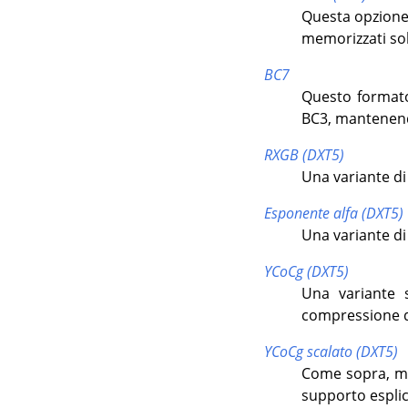
Questa opzione 
memorizzati solo
BC7
Questo formato
BC3, mantenend
RXGB (DXT5)
Una variante di 
Esponente alfa (DXT5)
Una variante d
YCoCg (DXT5)
Una variante 
compressione del
YCoCg scalato (DXT5)
Come sopra, ma 
supporto esplici