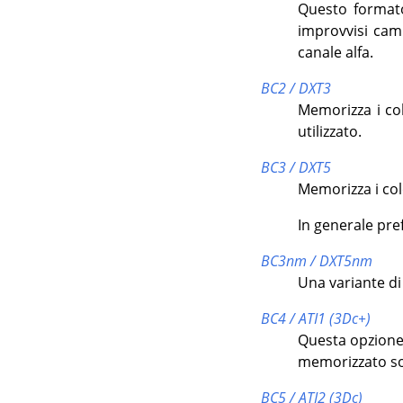
Questo formato
improvvisi camb
canale alfa.
BC2 / DXT3
Memorizza i co
utilizzato.
BC3 / DXT5
Memorizza i col
In generale pre
BC3nm / DXT5nm
Una variante di
BC4 / ATI1 (3Dc+)
Questa opzione 
memorizzato solo
BC5 / ATI2 (3Dc)