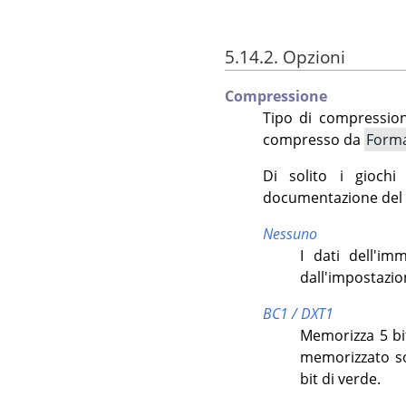
5.14.2. Opzioni
Compressione
Tipo di compression
compresso da
Form
Di solito i gioch
documentazione del g
Nessuno
I dati dell'i
dall'impostazi
BC1 / DXT1
Memorizza 5 bit
memorizzato so
bit di verde.