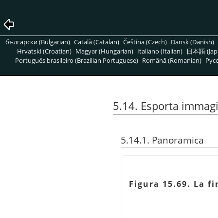
български (Bulgarian)
Català (Catalan)
Čeština (Czech)
Dansk (Danish)
Hrvatski (Croatian)
Magyar (Hungarian)
Italiano (Italian)
日本語 (Jap
Português brasileiro (Brazilian Portuguese)
Română (Romanian)
Pусс
5.14. Esporta imma
5.14.1. Panoramica
Figura 15.69. La f