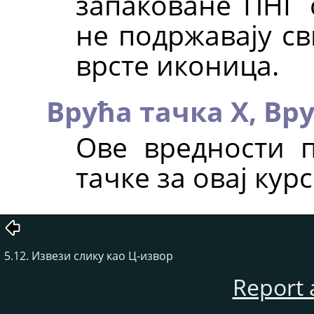
запаковане ПНГ с
не подржавају с
врсте иконица.
Врућа тачка X,
Вру
Ове вредности п
тачке за овај курс
5.12. Извези слику као Ц-извор
Report 