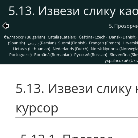
5.13. Извези слику ка
5. Прозорчи
български (Bulgarian)
Català (Catalan)
Čeština (Czech)
Dansk (Danish)
(Spanish)
پارسی (Persian)
Suomi (Finnish)
Français (French)
Hrvatski
Lietuvis (Lithuanian)
Nederlands (Dutch)
Norsk Nynorsk (Norwegi
Portuguese)
Română (Romanian)
Pусский (Russian)
Slovenčina (Slo
український (Ukra
5.13. Извези слику
курсор