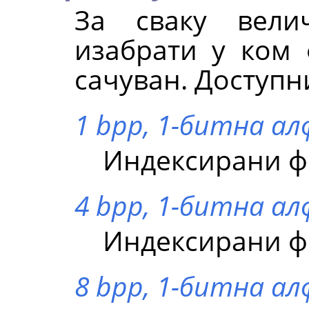
За сваку вели
изабрати у ком 
сачуван. Доступн
1 bpp, 1-битна ал
Индексирани фо
4 bpp, 1-битна ал
Индексирани фо
8 bpp, 1-битна а