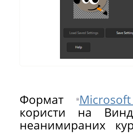
Формат
Microso
користи на Винд
неанимираних ку