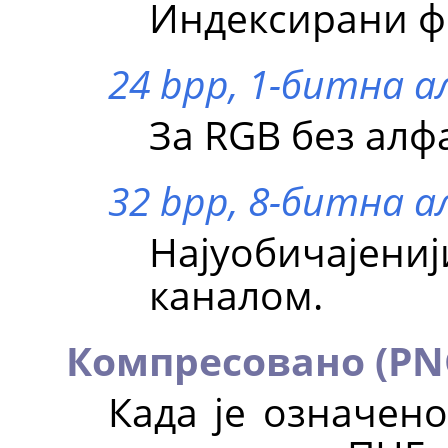
Индексирани фо
24 bpp, 1-битна а
За RGB без алф
32 bpp, 8-битна а
Најуобичајениј
каналом.
Компресовано (PN
Када је означено