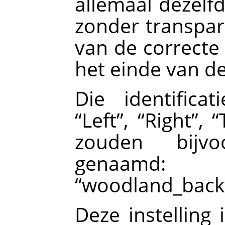
allemaal dezelf
zonder transpar
van de correcte 
het einde van d
Die identifica
“
Left
”
,
“
Right
”
,
“
zouden bijvo
genaa
“
woodland_back
Deze instelling 