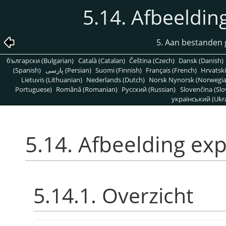
5.14. Afbeeldin
5. Aan bestanden 
български (Bulgarian)
Català (Catalan)
Čeština (Czech)
Dansk (Danish)
(Spanish)
پارسی (Persian)
Suomi (Finnish)
Français (French)
Hrvatski
Lietuvis (Lithuanian)
Nederlands (Dutch)
Norsk Nynorsk (Norwegi
Portuguese)
Română (Romanian)
Pусский (Russian)
Slovenčina (Slo
український (Ukra
5.14. Afbeelding ex
5.14.1. Overzicht