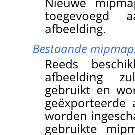
Nieuwe mipma
toegevoegd a
afbeelding.
Bestaande mipmaps
Reeds beschi
afbeelding z
gebruikt en wo
geëxporteerde a
worden ingeschak
gebruikte mip