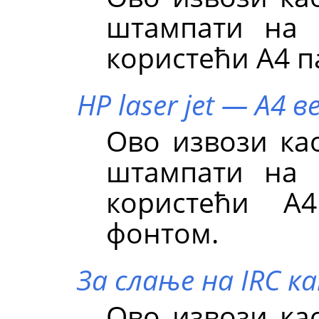
штампати на 
користећи А4 п
HP laser jet — А4 
Ово извози као
штампати на 
користећи А
фонтом.
За слање на IRC к
Ово извози као