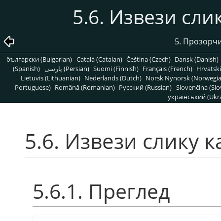
5.6. Извези сл
5. Прозорчи
български (Bulgarian)
Català (Catalan)
Čeština (Czech)
Dansk (Danish)
(Spanish)
پارسی (Persian)
Suomi (Finnish)
Français (French)
Hrvatski
Lietuvis (Lithuanian)
Nederlands (Dutch)
Norsk Nynorsk (Norwegi
Portuguese)
Română (Romanian)
Pусский (Russian)
Slovenčina (Slo
український (Ukra
5.6. Извези слику 
5.6.1. Преглед