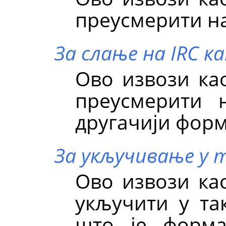
преусмерити на
За слање на IRC ка
Ово извози као
преусмерити 
другачији форм
За укључивање у 
Ово извози као
укључити у т
што је форма