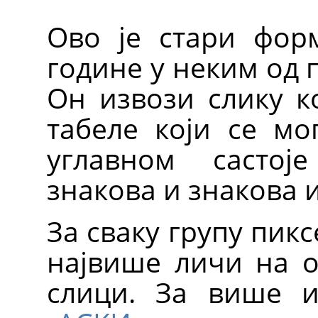
Ово је стари форм
године у неким од 
Он извози слику к
табеле који се мо
углавном састој
знакова и знакова 
За сваку групу пикс
највише личи на о
слици. За више и