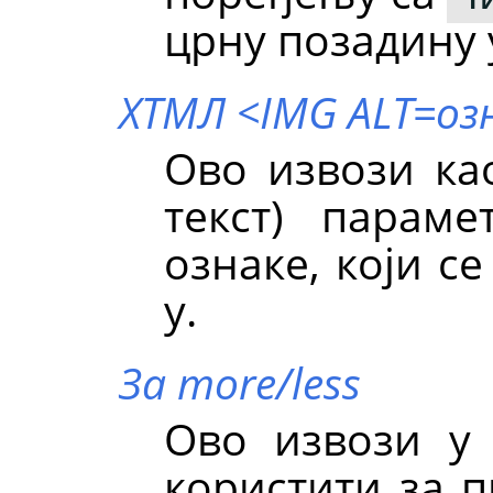
црну позадину 
ХТМЛ <IMG ALT=оз
Ово извози к
текст) парам
ознаке, који с
у.
За more/less
Ово извози у
користити за п