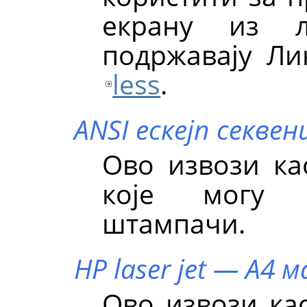
екрану из л
подржавају Л
less
.
ANSI ескејп секвен
Ово извози као
које могу 
штампачи.
HP laser jet — А4
Ово извози као