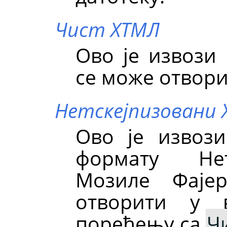
Чист ХТМЛ
Ово је извози 
се може отвори
Нетскејпизовани
Ово је извоз
формату Нет
Мозиле Фаје
отворити у 
поређењу са
Ч