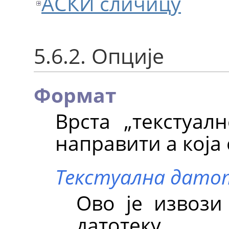
АСКИ сличицу
5.6.2. Опције
Формат
Врста
„
текстуалн
направити а која
Текстуална дато
Ово је извози
датотеку.