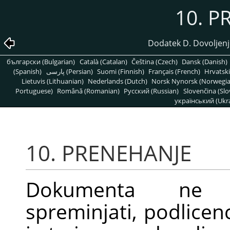
10. P
Dodatek D. Dovoljen
български (Bulgarian)
Català (Catalan)
Čeština (Czech)
Dansk (Danish)
(Spanish)
پارسی (Persian)
Suomi (Finnish)
Français (French)
Hrvatski
Lietuvis (Lithuanian)
Nederlands (Dutch)
Norsk Nynorsk (Norwegi
Portuguese)
Română (Romanian)
Pусский (Russian)
Slovenčina (Slo
український (Ukra
10. PRENEHANJE
Dokumenta ne s
spreminjati, podlicenci