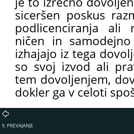
je to izrecno dovolje
siceršen poskus raz
podlicenciranja ali
ničen in samodejno 
izhajajo iz tega dovolj
so svoj izvod ali pr
tem dovoljenjem, dovo
dokler ga v celoti spoš
9. PREVAJANJE