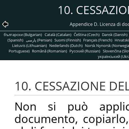
10. CESSAZI
Appendice D. Licenza di d
български (Bulgarian)
Català (Catalan)
Čeština (Czech)
Dansk (Danish)
(Spanish)
پارسی (Persian)
Suomi (Finnish)
Français (French)
Hrvatski
Lietuvis (Lithuanian)
Nederlands (Dutch)
Norsk Nynorsk (Norwegi
Portuguese)
Română (Romanian)
Pусский (Russian)
Slovenčina (Slo
український (Ukra
10. CESSAZIONE DE
Non si può applica
documento, copiarlo, 