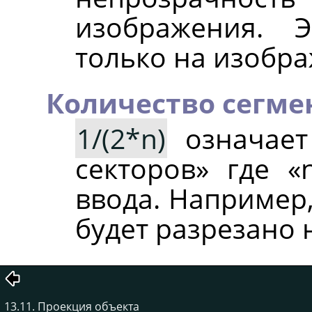
изображения. 
только на изобра
Количество сегме
1/(2*n)
означае
секторов
»
где
«
ввода. Например,
будет разрезано н
13.11. Проекция объекта