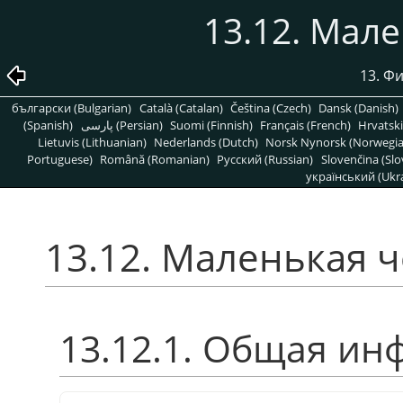
13.12. Мал
13. Ф
български (Bulgarian)
Català (Catalan)
Čeština (Czech)
Dansk (Danish)
(Spanish)
پارسی (Persian)
Suomi (Finnish)
Français (French)
Hrvatski
Lietuvis (Lithuanian)
Nederlands (Dutch)
Norsk Nynorsk (Norwegi
Portuguese)
Română (Romanian)
Pусский (Russian)
Slovenčina (Slo
український (Ukra
13.12. Маленькая 
13.12.1. Общая и